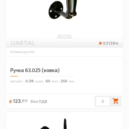
UASTAL
631384
Ковані ручки
Ручка 63.025 (ковка)
вага/кг.
0.38
шир.
60
вис.
250
60
123
.
₴
без ПДВ