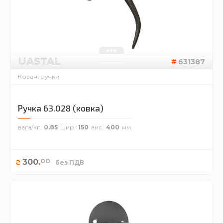
UASTAL
631387
Ковані ручки
Ручка 63.028 (ковка)
вага/кг.
0.85
шир.
150
вис.
400
00
300
.
₴
без ПДВ