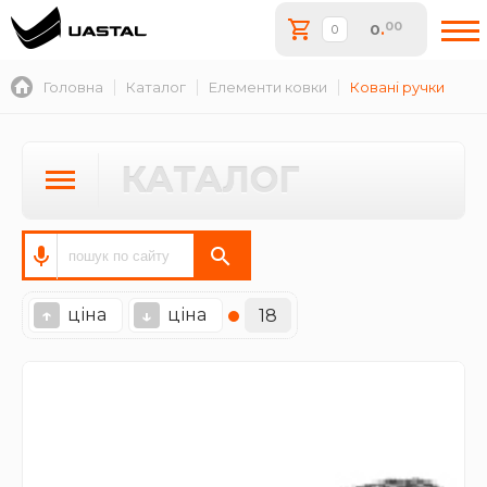
00
0
.
Головна
Каталог
Елементи ковки
Ковані ручки
КАТАЛОГ
ціна
ціна
↑
↓
18