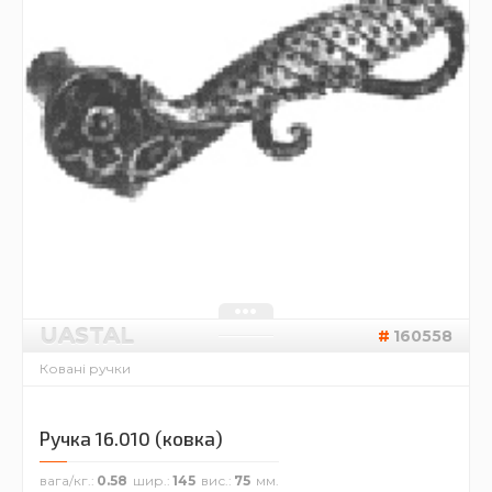
UASTAL
160558
Ковані ручки
Ручка 16.010 (ковка)
вага/кг.
0.58
шир.
145
вис.
75