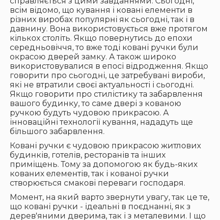
справляється з цими завданнями. Сьогодні,
всім відомо, що кування і ковані елементи в
різних виробах популярні як сьогодні, так і в
давнину. Вона використовується вже протягом
кількох століть. Якщо повернутись до епохи
середньовіччя, то вже тоді ковані ручки були
окрасою дверей замку. А також широко
використовувалися в епосі відродження. Якщо
говорити про сьогодні, це затребувані вироби,
які не втратили своєї актуальності і сьогодні.
Якщо говорити про стилістику та забарвлення
вашого будинку, то саме двері з кованою
ручкою будуть чудовою прикрасою. А
інноваційні технології кування, нададуть ще
більшого забарвлення.
Ковані ручки є чудовою прикрасою житлових
будинків, готелів, ресторанів та інших
приміщень. Тому за допомогою як будь-яких
кованих елементів, так і кованої ручки
створюється смакові переваги господаря.
Момент, на який варто звернути увагу, так це те,
що ковані ручки - ідеальні в поєднанні, як з
дерев'яними дверима, так і з металевими. І що