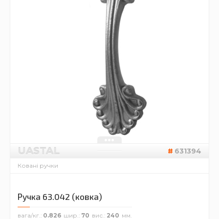
UASTAL
631394
Ковані ручки
Ручка 63.042 (ковка)
вага/кг.
0.826
шир.
70
вис.
240