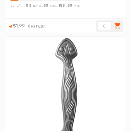
вага/кг.
0.2
шир.
50
вис.
185
50
00
51
.
₴
без ПДВ