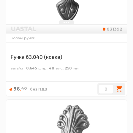
UASTAL
631392
Ковані ручки
Ручка 63.040 (ковка)
вага/кг.
0.645
шир.
48
вис.
250
40
96
.
₴
без ПДВ