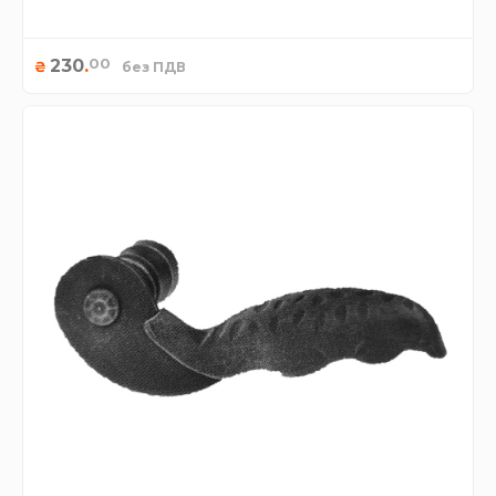
00
230
.
₴
без ПДВ