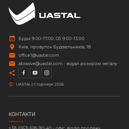
Будні 9.00-17.00, Сб 9:00-13:00
Київ
провулок Будівельників, 18
office1@uastal.com
abrasive@uastal.com -
відділ розкрою металу
©
UASTAL | Сторожук
2026
КОНТАКТИ
+38 (063) 618-90-40 -
офіс, відділ продажу