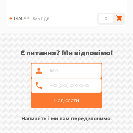
60
149
.
₴
без ПДВ
Є питання? Ми відповімо!
Надіслати
Напишіть і ми вам передзвонимо.