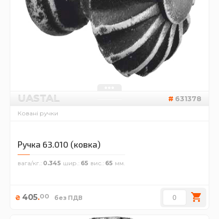
UASTAL
631378
Ковані ручки
Ручка 63.010 (ковка)
вага/кг.
0.345
шир.
65
вис.
65
00
405
.
₴
без ПДВ