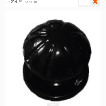
10
214
.
₴
без ПДВ