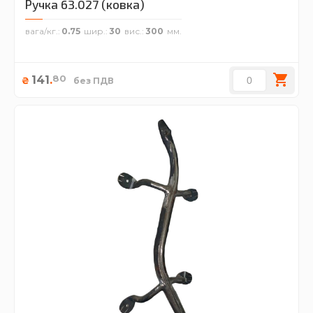
Ручка 63.027 (ковка)
вага/кг.
0.75
шир.
30
вис.
300
80
141
.
₴
без ПДВ