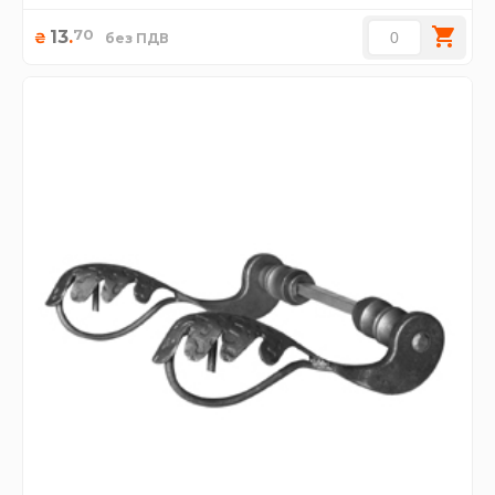
70
13
.
₴
без ПДВ