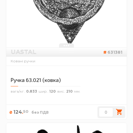
UASTAL
631381
Ковані ручки
Ручка 63.021 (ковка)
вага/кг.
0.833
шир.
120
вис.
210
50
124
.
₴
без ПДВ