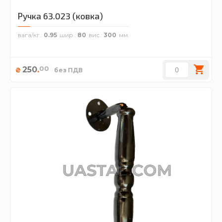
Ручка 63.023 (ковка)
вага/кг.
0.95
шир.
80
вис.
300
00
250
.
₴
без ПДВ