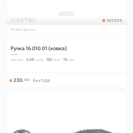
UASTAL
160559
Ковані ручки
Ручка 16.010.01 (ковка)
вага/кг.
0.59
шир.
150
вис.
75
00
230
.
₴
без ПДВ