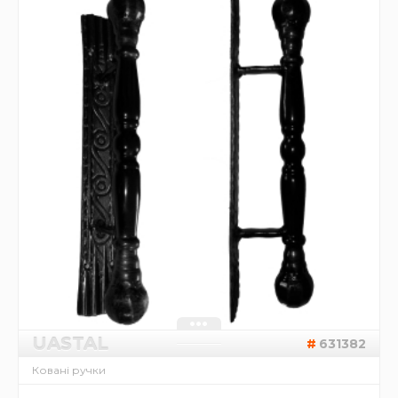
UASTAL
631382
Ковані ручки