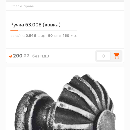
Ковані ручки
Ручка 63.008 (ковка)
вага/кг.
0.546
шир.
90
вис.
160
00
200
.
₴
без ПДВ