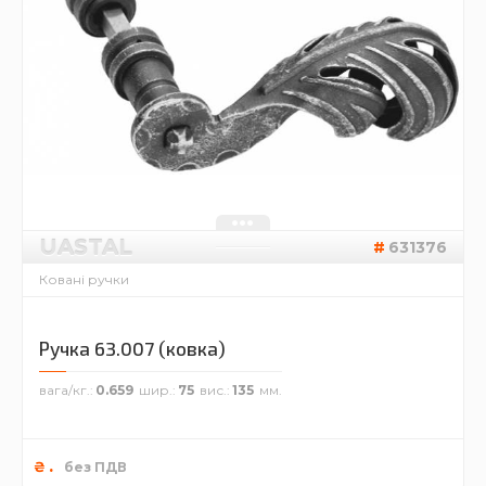
UASTAL
631376
Ковані ручки
Ручка 63.007 (ковка)
вага/кг.
0.659
шир.
75
вис.
135
.
₴
без ПДВ