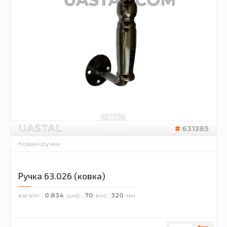
UASTAL
631385
Ковані ручки
Ручка 63.026 (ковка)
вага/кг.
0.834
шир.
70
вис.
320