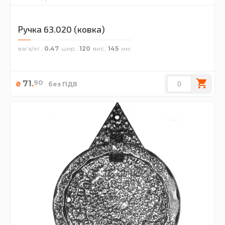
Ручка 63.020 (ковка)
вага/кг.
0.47
шир.
120
вис.
145
90
71
.
₴
без ПДВ