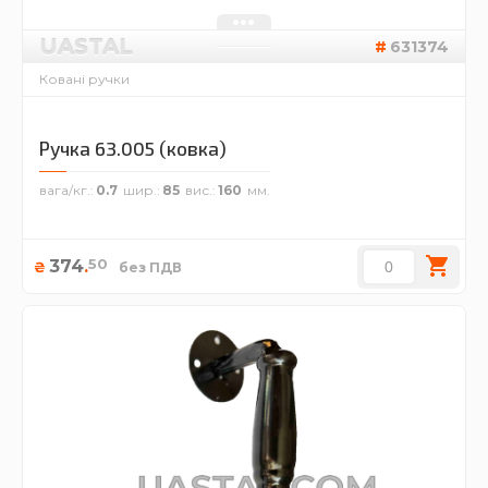
UASTAL
631374
Ковані ручки
Ручка 63.005 (ковка)
вага/кг.
0.7
шир.
85
вис.
160
50
374
.
₴
без ПДВ