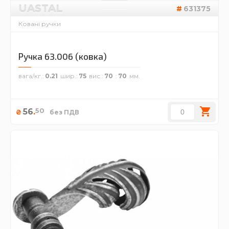
UASTAL
631375
Ковані ручки
Ручка 63.006 (ковка)
вага/кг.
0.21
шир.
75
вис.
70
70
50
56
.
₴
без ПДВ