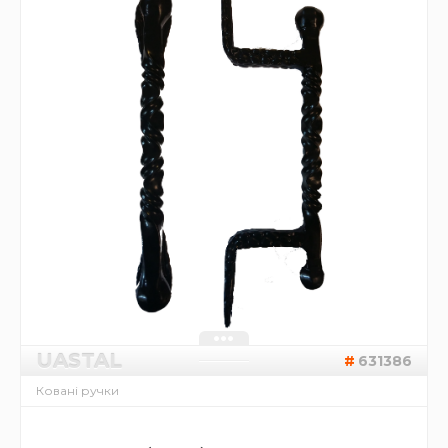
UASTAL
631386
Ковані ручки