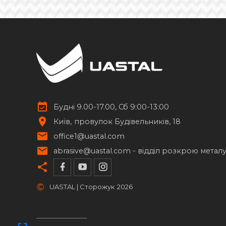
Елементи із нержавіючої сталі
17
Стійки для труб
14
Будні 9.00-17.00, Сб 9:00-13:00
Київ
провулок Будівельників, 18
office1@uastal.com
abrasive@uastal.com -
відділ розкрою метал
©
UASTAL | Сторожук
2026