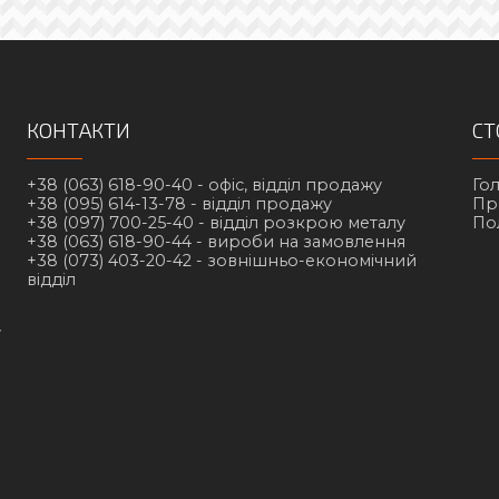
КОНТАКТИ
СТ
+38 (063) 618-90-40 -
офіс, відділ продажу
Го
+38 (095) 614-13-78 -
відділ продажу
Пр
+38 (097) 700-25-40 -
відділ розкрою металу
По
+38 (063) 618-90-44 -
вироби на замовлення
+38 (073) 403-20-42 -
зовнішньо-економічний
відділ
у