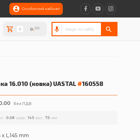
Особистий кабінет
00
0
.
ка 16.010 (ковка)
UASTAL
#
160558
0.00
без ПДВ
кг.
0.58
шир.
145
вис.
75
5 x L.145 mm