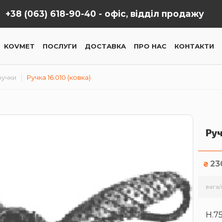
+38 (063) 618-90-40 -
офіс, відділ продажу
KOVMET
ПОСЛУГИ
ДОСТАВКА
ПРО НАС
КОНТАКТИ
ручки
Ручка 16.010 (ковка)
Руч
23
₴
вага/
H.7