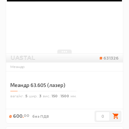
UASTAL
631326
Меандр
Меандр 63.605 (лазер)
вага/кг.
5
шир.
3
вис.
150
1500
00
600
.
₴
без ПДВ