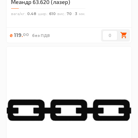
Меандр 63.620 (лазер)
вага/кг.
0.48
шир.
610
вис.
70
3
00
119
.
₴
без ПДВ