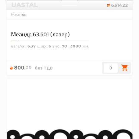
UASTAL
631422
Меандр
Меандр 63.601 (лазер)
вага/кг.
6.37
шир.
6
вис.
70
3000
00
800
.
₴
без ПДВ