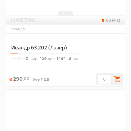
UASTAL
631413
Меандр
Меандр 63.202 (Лазер)
вага/кг.
3
шир.
106
вис.
1464
6
00
290
.
₴
без ПДВ