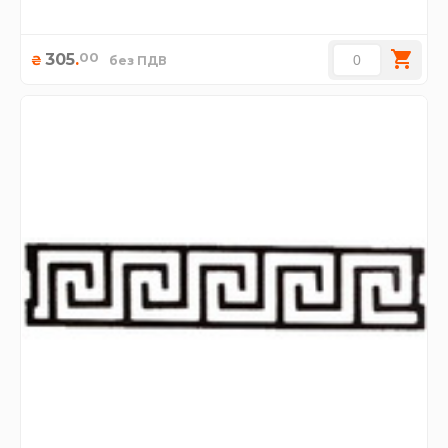
00
305
.
₴
без ПДВ