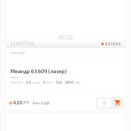
UASTAL
631330
Меандр
Меандр 63.609 (лазер)
вага/кг.
3.5
шир.
3
вис.
120
1500
00
620
.
₴
без ПДВ