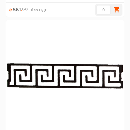
80
561
.
₴
без ПДВ