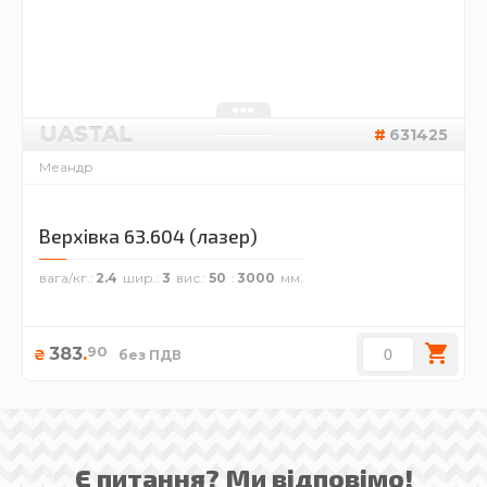
UASTAL
631425
Меандр
Верхівка 63.604 (лазер)
вага/кг.
2.4
шир.
3
вис.
50
3000
90
383
.
₴
без ПДВ
Є питання? Ми відповімо!