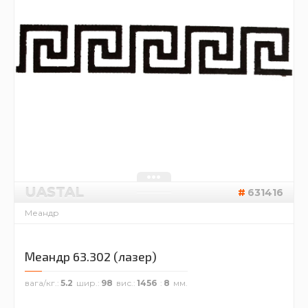
UASTAL
631416
Меандр
Меандр 63.302 (лазер)
вага/кг.
5.2
шир.
98
вис.
1456
8