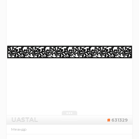
UASTAL
631329
Меандр