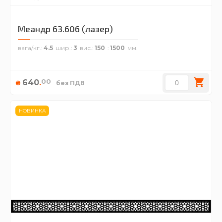
Меандр 63.606 (лазер)
вага/кг.
4.5
шир.
3
вис.
150
1500
00
640
.
₴
без ПДВ
НОВИНКА