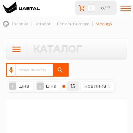
00
0
.
Головна
Каталог
Елементи ковки
Меандр
КАТАЛОГ
ціна
ціна
новинка
↑
↓
15
5