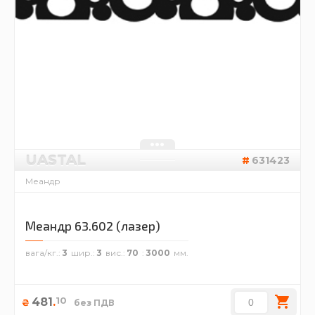
UASTAL
631423
Меандр
Меандр 63.602 (лазер)
вага/кг.
3
шир.
3
вис.
70
3000
10
481
.
₴
без ПДВ