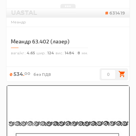
UASTAL
631419
Меандр
Меандр 63.402 (лазер)
вага/кг.
4.65
шир.
124
вис.
1484
8
00
534
.
₴
без ПДВ