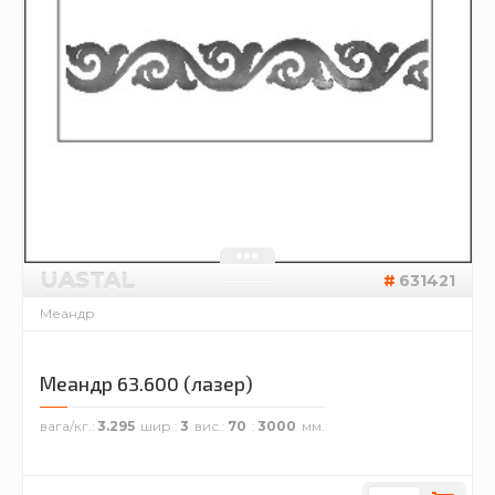
UASTAL
631421
Меандр
Меандр 63.600 (лазер)
вага/кг.
3.295
шир.
3
вис.
70
3000