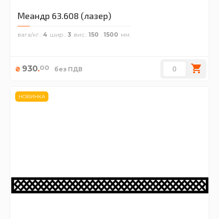
Меандр 63.608 (лазер)
вага/кг.
4
шир.
3
вис.
150
1500
00
930
.
₴
без ПДВ
НОВИНКА