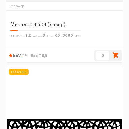
Меандр
Меандр 63.603 (лазер)
вага/кг.
2.2
шир.
3
вис.
60
3000
50
557
.
₴
без ПДВ
НОВИНКА