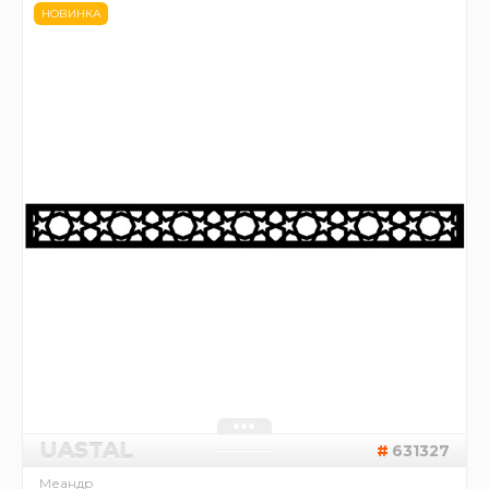
НОВИНКА
UASTAL
631327
Меандр