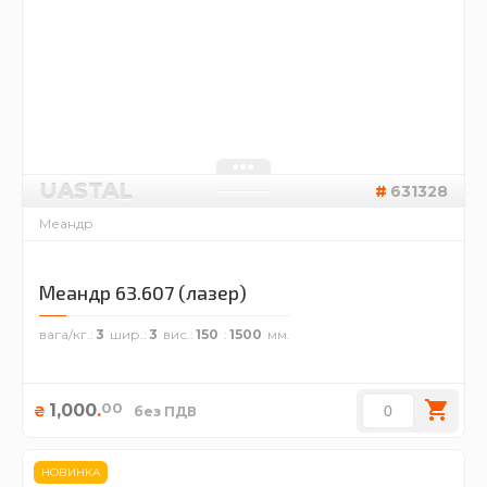
UASTAL
631328
Меандр
Меандр 63.607 (лазер)
вага/кг.
3
шир.
3
вис.
150
1500
00
1,000
.
₴
без ПДВ
НОВИНКА