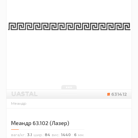
UASTAL
631412
Меандр
Меандр 63.102 (Лазер)
вага/кг.
3.1
шир.
84
вис.
1440
6