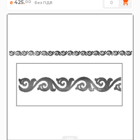
00
425
.
₴
без ПДВ