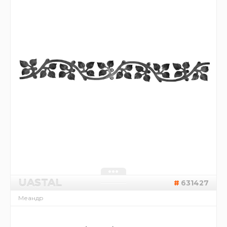
UASTAL
631427
Меандр