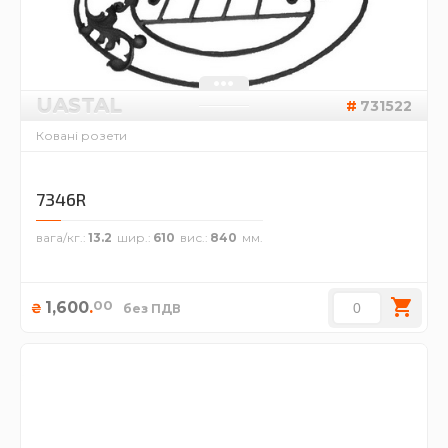
UASTAL
731522
Ковані розети
7346R
вага/кг.
13.2
шир.
610
вис.
840
00
1,600
.
₴
без ПДВ