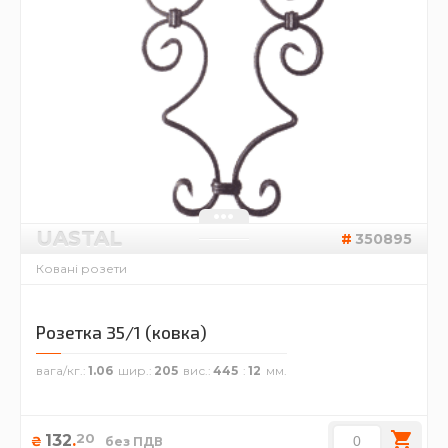
UASTAL
350895
Ковані розети
Розетка 35/1 (ковка)
вага/кг.
1.06
шир.
205
вис.
445
12
20
132
.
₴
без ПДВ