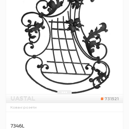
UASTAL
731521
Ковані розети
7346L