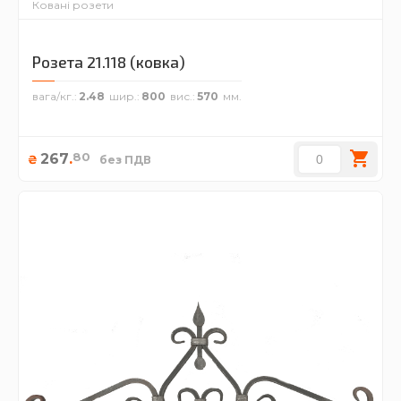
Ковані розети
Розета 21.118 (ковка)
вага/кг.
2.48
шир.
800
вис.
570
80
267
.
₴
без ПДВ