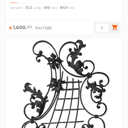
вага/кг.
13.2
шир.
610
вис.
840
00
1,600
.
₴
без ПДВ