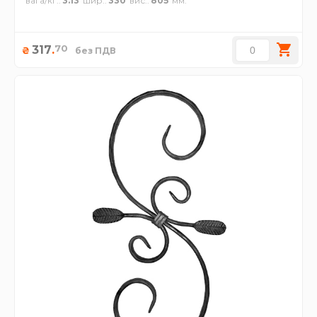
вага/кг.
3.13
шир.
330
вис.
805
70
317
.
₴
без ПДВ