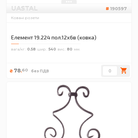
UASTAL
190597
Ковані розети
Елемент 19.224 пол.12х6в (ковка)
вага/кг.
0.58
шир.
540
вис.
80
60
78
.
₴
без ПДВ