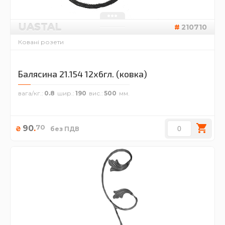
UASTAL
210710
Ковані розети
Балясина 21.154 12х6гл. (ковка)
вага/кг.
0.8
шир.
190
вис.
500
70
90
.
₴
без ПДВ