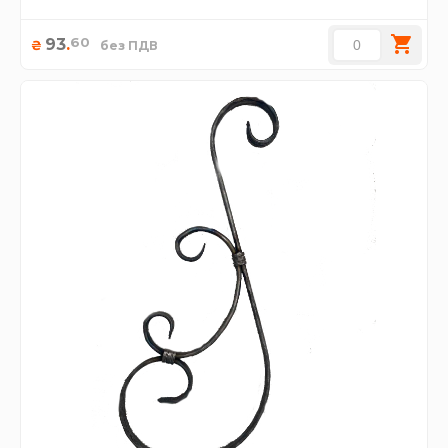
60
93
.
₴
без ПДВ