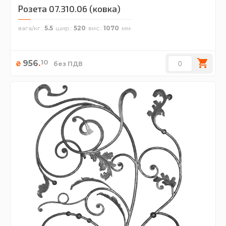
Розета 07.310.06 (ковка)
вага/кг.
5.5
шир.
520
вис.
1070
10
956
.
₴
без ПДВ