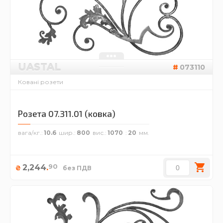
UASTAL
073110
Ковані розети
Розета 07.311.01 (ковка)
вага/кг.
10.6
шир.
800
вис.
1070
20
90
2,244
.
₴
без ПДВ