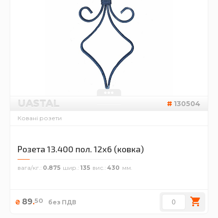
UASTAL
130504
Ковані розети
Розета 13.400 пол. 12х6 (ковка)
вага/кг.
0.875
шир.
135
вис.
430
50
89
.
₴
без ПДВ