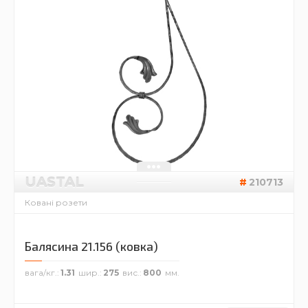
UASTAL
210713
Ковані розети
Балясина 21.156 (ковка)
вага/кг.
1.31
шир.
275
вис.
800