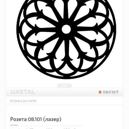
UASTAL
080167
Ковані розети
Розета 08.101 (лазер)