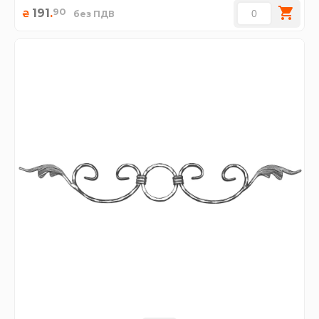
90
191
.
₴
без ПДВ