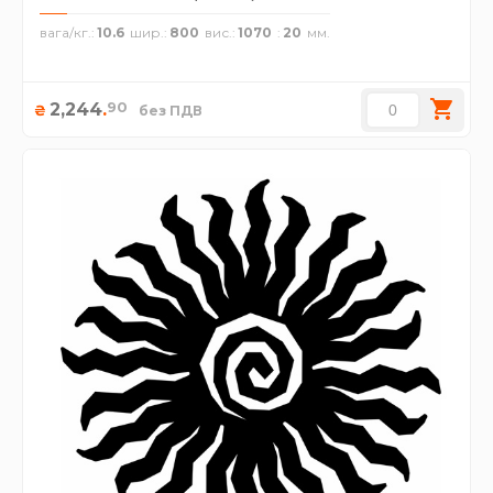
вага/кг.
10.6
шир.
800
вис.
1070
20
90
2,244
.
₴
без ПДВ