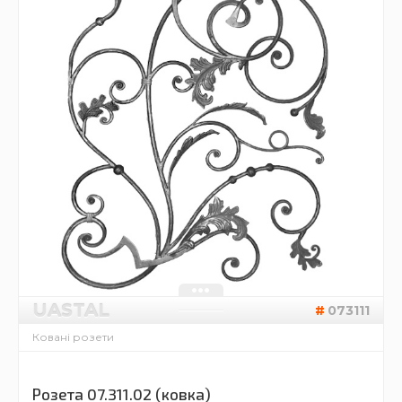
UASTAL
073111
Ковані розети
Розета 07.311.02 (ковка)