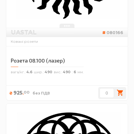
UASTAL
080166
Ковані розети
Розета 08.100 (лазер)
вага/кг.
4.6
шир.
490
вис.
490
6
00
925
.
₴
без ПДВ