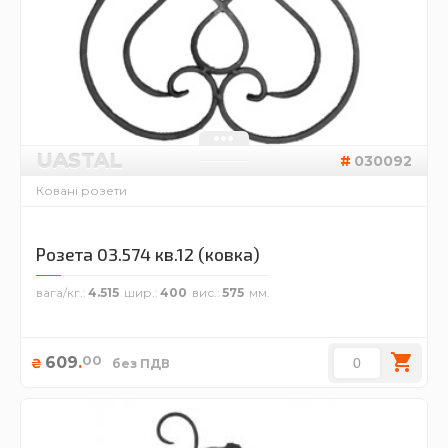
UASTAL
030092
Ковані розети
Розета 03.574 кв.12 (ковка)
вага/кг.
4.515
шир.
400
вис.
575
00
609
.
₴
без ПДВ