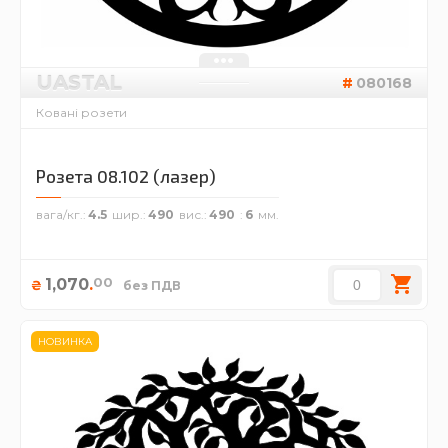
UASTAL
080168
Ковані розети
Розета 08.102 (лазер)
вага/кг.
4.5
шир.
490
вис.
490
6
00
1,070
.
₴
без ПДВ
НОВИНКА