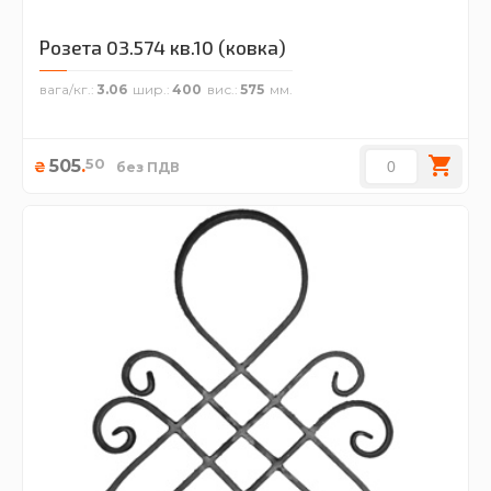
Розета 03.574 кв.10 (ковка)
вага/кг.
3.06
шир.
400
вис.
575
50
505
.
₴
без ПДВ