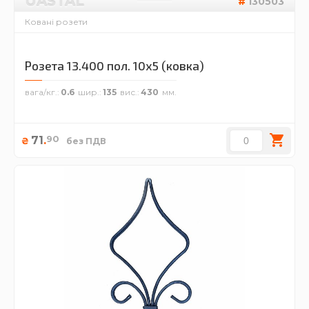
UASTAL
130503
Ковані розети
Розета 13.400 пол. 10х5 (ковка)
вага/кг.
0.6
шир.
135
вис.
430
90
71
.
₴
без ПДВ