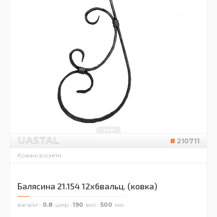
UASTAL
210711
Ковані розети
Балясина 21.154 12х6вальц. (ковка)
вага/кг.
0.8
шир.
190
вис.
500