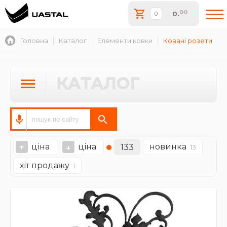
00
0
.
Головна
Каталог
Елементи ковки
Ковані розети
КАТАЛОГ
ціна
ціна
новинка
↑
↓
133
13
хіт продажу
1