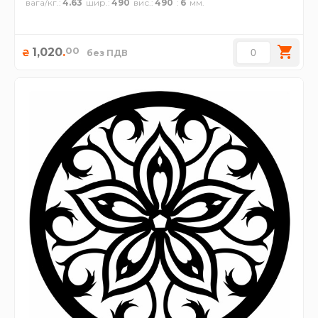
вага/кг.
4.63
шир.
490
вис.
490
6
00
1,020
.
₴
без ПДВ