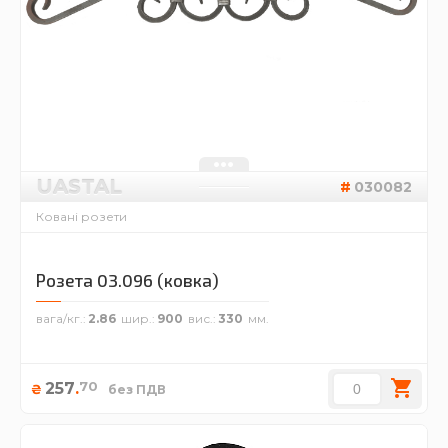
UASTAL
030082
Ковані розети
Розета 03.096 (ковка)
вага/кг.
2.86
шир.
900
вис.
330
70
257
.
₴
без ПДВ