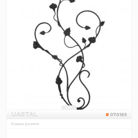
UASTAL
070165
Ковані розети