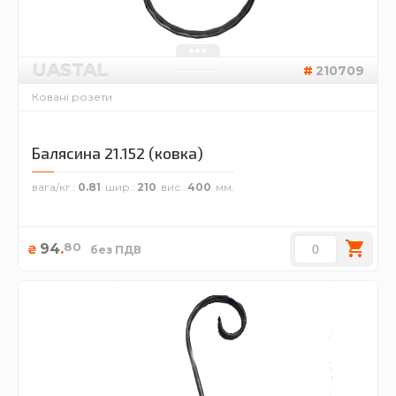
UASTAL
210709
Ковані розети
Балясина 21.152 (ковка)
вага/кг.
0.81
шир.
210
вис.
400
80
94
.
₴
без ПДВ