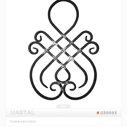
UASTAL
030093
Ковані розети