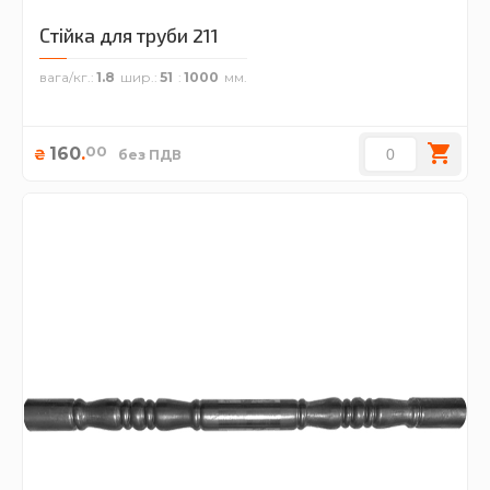
Стійка для труби 211
вага/кг.
1.8
шир.
51
1000
00
160
.
₴
без ПДВ