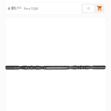
90
81
.
₴
без ПДВ