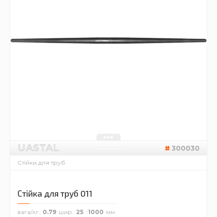
UASTAL
300030
Стійки для труб
Стійка для труб 011
вага/кг.
0.79
шир.
25
1000