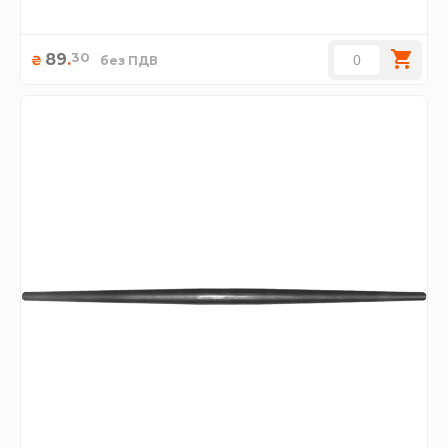
30
89
.
₴
без ПДВ