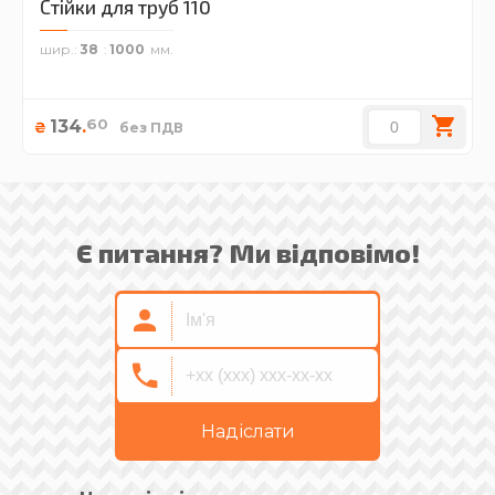
Стійки для труб 110
шир.
38
1000
60
134
.
₴
без ПДВ
Є питання? Ми відповімо!
Надіслати