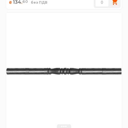
60
134
.
₴
без ПДВ