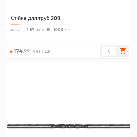
Стійка для труб 209
вага/кг.
1.67
шир.
51
1000
00
174
.
₴
без ПДВ