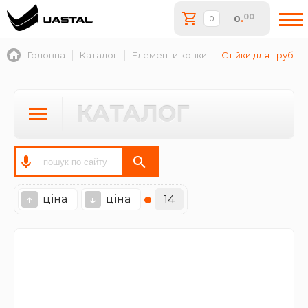
00
0
.
Головна
Каталог
Елементи ковки
Стійки для труб
КАТАЛОГ
ціна
ціна
↑
↓
14