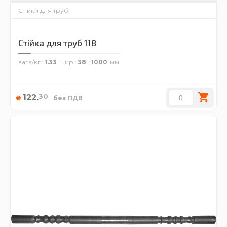
Стійки для труб
Стійка для труб 118
вага/кг.
1.33
шир.
38
1000
30
122
.
₴
без ПДВ