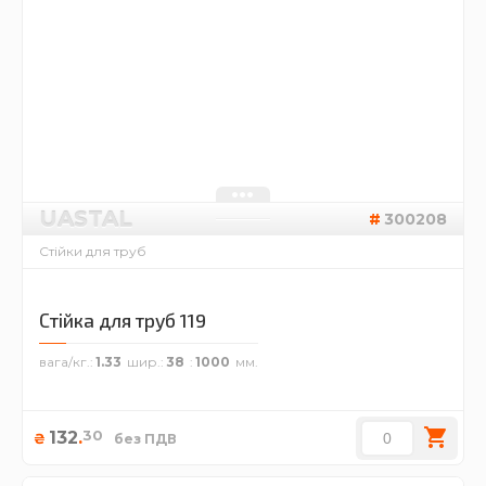
UASTAL
300208
Стійки для труб
Стійка для труб 119
вага/кг.
1.33
шир.
38
1000
30
132
.
₴
без ПДВ