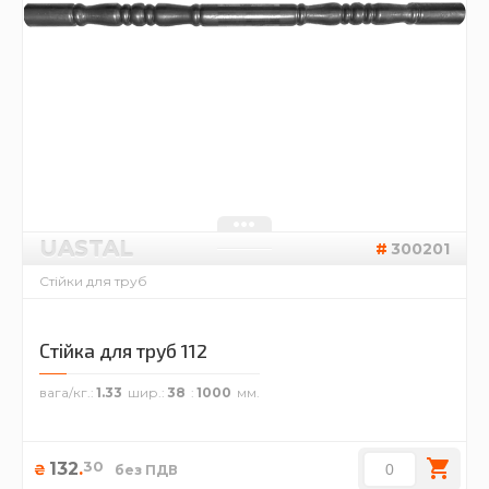
UASTAL
300201
Стійки для труб
Стійка для труб 112
вага/кг.
1.33
шир.
38
1000
30
132
.
₴
без ПДВ