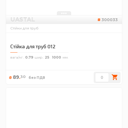
UASTAL
300033
Стійки для труб
Стійка для труб 012
вага/кг.
0.79
шир.
25
1000
30
89
.
₴
без ПДВ