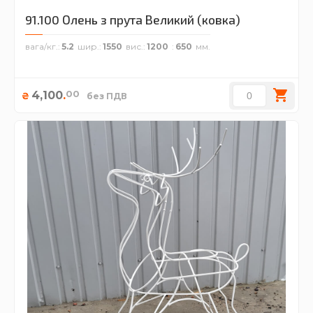
91.100 Олень з прута Великий (ковка)
вага/кг.
5.2
шир.
1550
вис.
1200
650
00
4,100
.
₴
без ПДВ