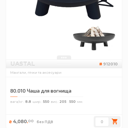
UASTAL
912010
Мангали, пічки та аксесуари
80.010 Чаша для вогнища
вага/кг.
8.8
шир.
550
вис.
205
550
00
4,080
.
₴
без ПДВ