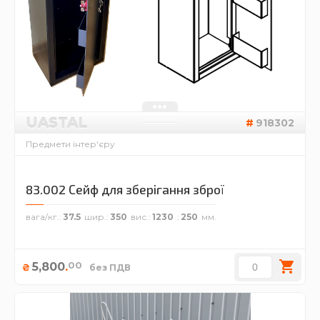
UASTAL
918302
Предмети інтер'єру
83.002 Сейф для зберігання зброї
вага/кг.
37.5
шир.
350
вис.
1230
250
00
5,800
.
₴
без ПДВ