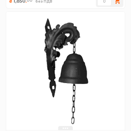
00
1,850
.
₴
без ПДВ