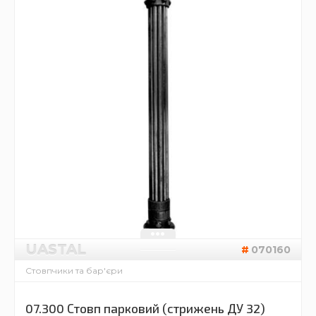
UASTAL
070160
Стовпчики та бар'єри
07.300 Стовп парковий (стрижень ДУ 32)