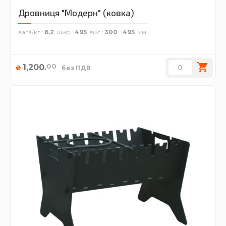
Дровниця "Модерн" (ковка)
вага/кг.
6.2
шир.
495
вис.
300
495
00
1,200
.
₴
без ПДВ