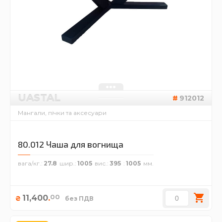
UASTAL
912012
Мангали, пічки та аксесуари
80.012 Чаша для вогнища
вага/кг.
27.8
шир.
1005
вис.
395
1005
00
11,400
.
₴
без ПДВ