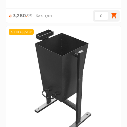
00
3,280
.
₴
без ПДВ
ХІТ ПРОДАЖУ