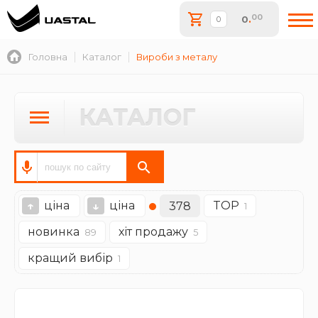
00
0
.
Головна
Каталог
Вироби з металу
КАТАЛОГ
ціна
ціна
TOP
↑
↓
378
1
новинка
хіт продажу
89
5
кращий вибір
1