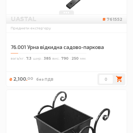
UASTAL
761552
Предмети екстер'єру
76.001 Урна відкидна садово-паркова
вага/кг.
7.3
шир.
385
вис.
790
250
00
2,100
.
₴
без ПДВ