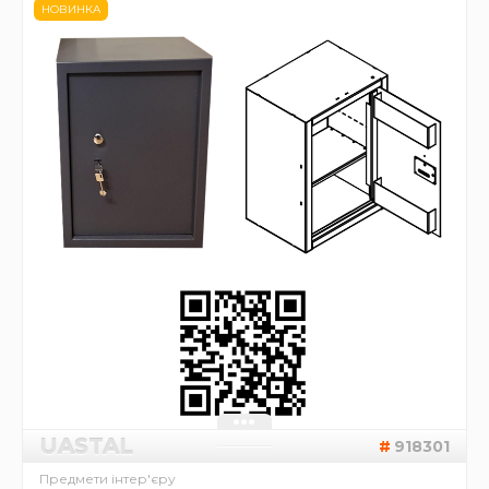
НОВИНКА
UASTAL
918301
Предмети інтер'єру