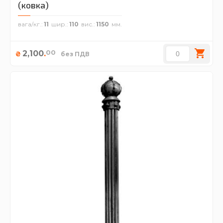
(ковка)
вага/кг.
11
шир.
110
вис.
1150
00
2,100
.
₴
без ПДВ