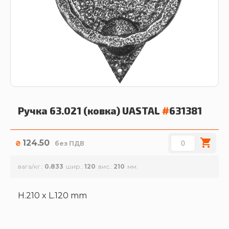
Ручка 63.021 (ковка)
UASTAL
#
631381
124.50
₴
без ПДВ
вага/кг.
0.833
шир.
120
вис.
210
H.210 x L.120 mm