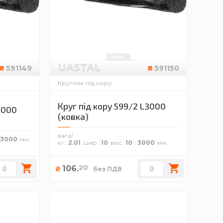
UASTAL
591149
591150
Кругляк під кору
Круг під кору 599/2 L3000
L3000
(ковка)
вага/
3000
кг.
2.01
шир.
10
вис.
10
3000
20
106
.
₴
без ПДВ