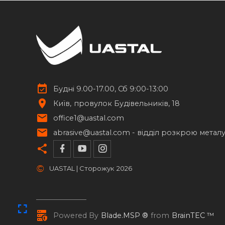
Будні 9.00-17.00, Сб 9:00-13:00
Київ
провулок Будівельників, 18
office1@uastal.com
abrasive@uastal.com -
відділ розкрою метал
©
UASTAL | Сторожук
2026
Powered By
Blade.MSP ®
from
BrainTEC ™