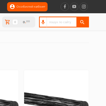
Особистий кабінет
00
0
.