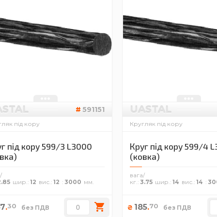
ASTAL
UASTAL
591151
ляк під кору
Кругляк під кору
г під кору 599/3 L3000
Круг під кору 599/4 
вка)
(ковка)
/
вага/
2.85
шир.
12
вис.
12
3000
кг.
3.75
шир.
14
вис.
14
30
30
70
47
.
185
.
₴
без ПДВ
без ПДВ