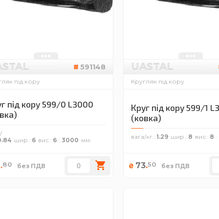
ASTAL
UASTAL
591148
ляк під кору
Кругляк під кору
г під кору 599/0 L3000
Круг під кору 599/1 
вка)
(ковка)
/
вага/кг.
1.29
шир.
8
вис.
8
0.84
шир.
6
вис.
6
3000
80
50
2
.
73
.
₴
без ПДВ
без ПДВ