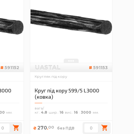
UASTAL
591152
591153
Кругляк під кору
L3000
Круг під кору 599/5 L3000
(ковка)
вага/
00
кг.
4.8
шир.
16
вис.
16
3000
00
270
.
₴
без ПДВ