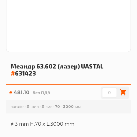
Меандр 63.602 (лазер)
UASTAL
#
631423
481.10
₴
без ПДВ
вага/кг.
3
шир.
3
вис.
70
3000
≠ 3 mm H.70 x L.3000 mm