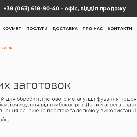
+38 (063) 618-90-40 -
офіс, відділ продажу
KOVMET
ПОСЛУГИ
ДОСТАВКА
ПРО НАС
КОНТАКТИ
отовок
их заготовок
 для обробки листового металу, шліфування подряпин
бки, і очищення від глибокої іржі. Даний агрегат, з
аднання оснащене простою та легкою у використанні
в/хв