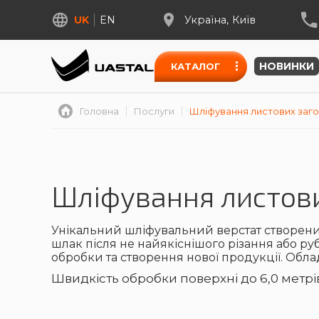
UK
EN
Україна
Київ
НОВИНКИ
КАТАЛОГ
Головна
Послуги
Шліфування листових заг
Шліфування листов
Унікальний шліфувальний верстат створений
шлак після не найякіснішого різання або ру
обробки та створення нової продукції. Обл
Швидкість обробки поверхні до 6,0 метрі