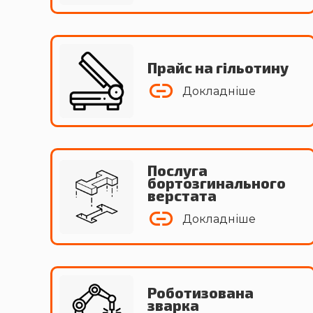
Прайс на гільотину
Докладніше
Послуга
бортозгинального
верстата
Докладніше
Роботизована
зварка