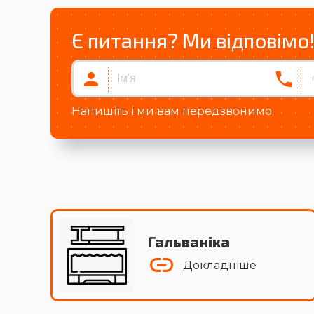
Є питання? Ми відповімо
Напишіть і ми вам передзвонимо.
Гальваніка
Докладніше