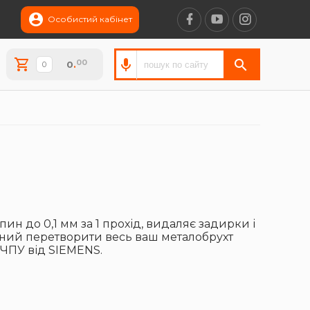
Особистий кабінет
00
0
.
 до 0,1 мм за 1 прохід, видаляє задирки і
датний перетворити весь ваш металобрухт
 ЧПУ від SIEMENS.