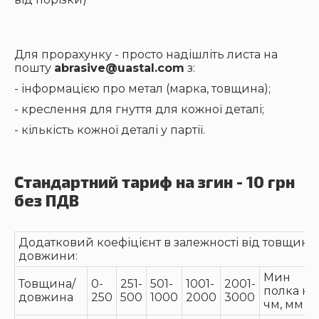
Для прорахунку - просто надішліть листа на
пошту
abrasive@uastal.com
з:
- інформацією про метал (марка, товщина);
- креслення для гнуття для кожної деталі;
- кількість кожної деталі у партії.
Стандартний тариф на згин - 10 грн
без ПДВ
Додатковий коефіцієнт в залежності від товщини 
довжини:
Мин
Товщина/
0-
251-
501-
1001-
2001-
полка на
довжина
250
500
1000
2000
3000
чм, мм