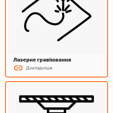
Лазерне гравіювання
Докладніше