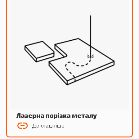
Лазерна порізка металу
Докладніше