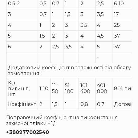
0,5-2
0,5
0,7
1
2
2,5
6-10
3
0,7
1
1,5
3
3,5
17
4
1
2
3
3,5
4
25
5
1,5
2
3
4
4,5
37
6
2
2,5
3,5
4
5
37
-
Додатковий коефіцієнт в залежності від обсягу
замовлення:
Кiл.
11-
51-
101-
401-
вигинів,
1-10
801-вищ
50
100
400
800
шт.
Коефіцієнт
2
1,5
1
0,8
0,7
Договірн
Поправочний коефіцієнт на використання
захисної плівки - 1,1
+380977002540