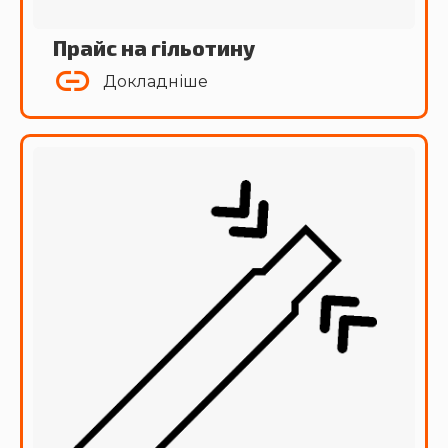
Прайс на гільотину
Докладніше