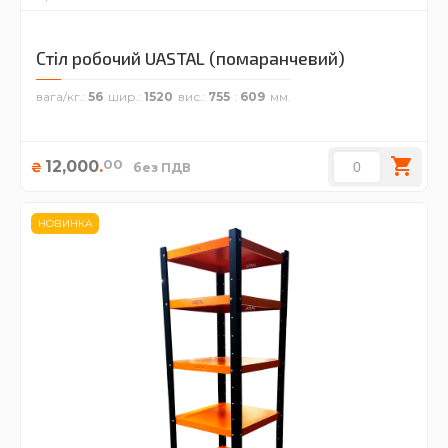
Стіл робочий UASTAL (помаранчевий)
вага/кг.
56
шир.
1520
вис.
755
609
00
12,000
.
₴
без ПДВ
НОВИНКА