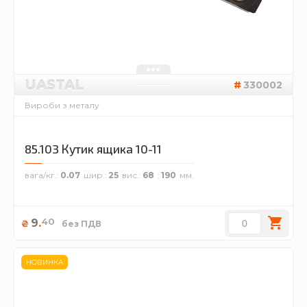
UASTAL
330002
Вироби з металу
85.103 Кутик ящика 10-11
вага/кг.
0.07
шир.
25
вис.
68
190
40
9
.
₴
без ПДВ
НОВИНКА