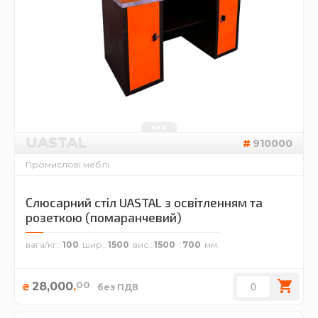
UASTAL
910000
Промислові меблі
Слюсарний стіл UASTAL з освітленням та
розеткою (помаранчевий)
вага/кг.
100
шир.
1500
вис.
1500
700
00
28,000
.
₴
без ПДВ