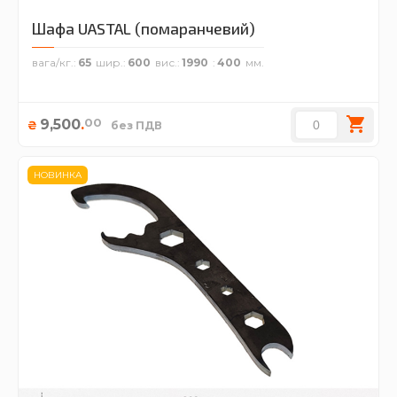
Шафа UASTAL (помаранчевий)
вага/кг.
65
шир.
600
вис.
1990
400
00
9,500
.
₴
без ПДВ
НОВИНКА