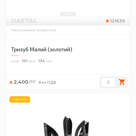
UASTAL
121639
Національна символіка
Тризуб Малий (золотий)
шир.
101
вис.
134
00
2,400
.
₴
без ПДВ
НОВИНКА