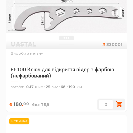
UASTAL
330001
Вироби з металу
86.100 Ключ для відкриття відер з фарбою
(нефарбований)
вага/кг.
0.17
шир.
25
вис.
68
190
00
180
.
₴
без ПДВ
НОВИНКА