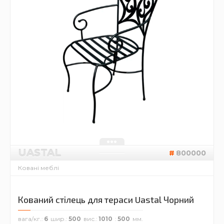
UASTAL
800000
Ковані меблі
Кований стілець для тераси Uastal Чорний
вага/кг.
6
шир.
500
вис.
1010
500