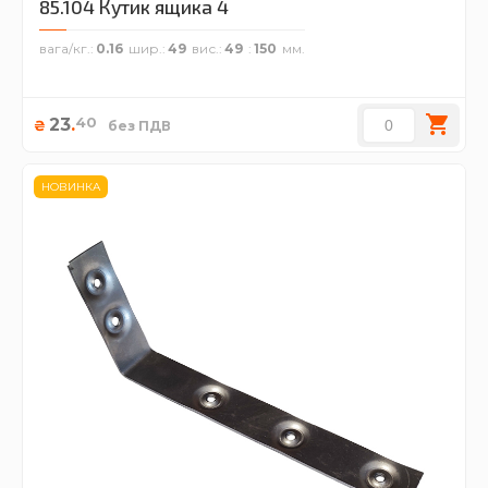
85.104 Кутик ящика 4
вага/кг.
0.16
шир.
49
вис.
49
150
40
23
.
₴
без ПДВ
НОВИНКА