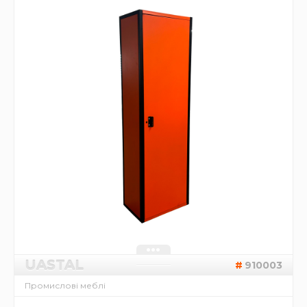
UASTAL
910003
Промислові меблі