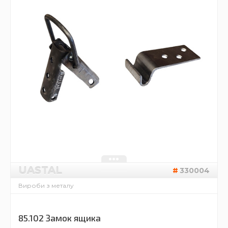
UASTAL
330004
Вироби з металу
85.102 Замок ящика