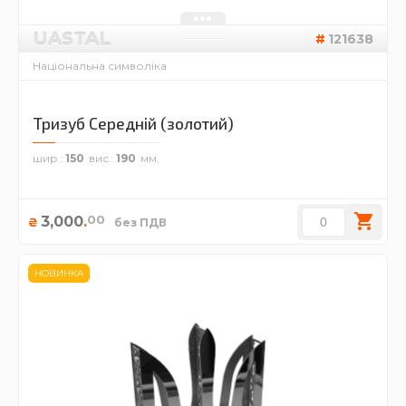
UASTAL
121638
Національна символіка
Тризуб Середній (золотий)
шир.
150
вис.
190
00
3,000
.
₴
без ПДВ
НОВИНКА