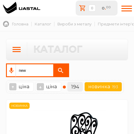
00
0
.
Головна
Каталог
Вироби з металу
Предмети інтер'
КАТАЛОГ
ціна
ціна
новинка
↑
↓
194
193
НОВИНКА