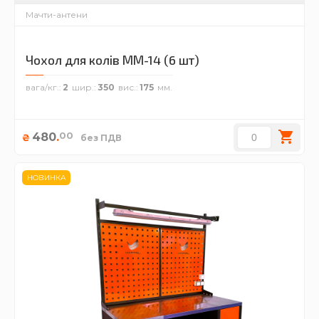
Мачти-антени
Чохол для колів ММ-14 (6 шт)
вага/кг.
2
шир.
350
вис.
175
00
480
.
₴
без ПДВ
НОВИНКА