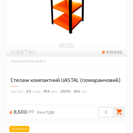
UASTAL
910002
Промислові меблі
Стелаж компактний UASTAL (помаранчовий)
вага/кг.
42
шир.
614
вис.
2000
614
00
8,500
.
₴
без ПДВ
НОВИНКА