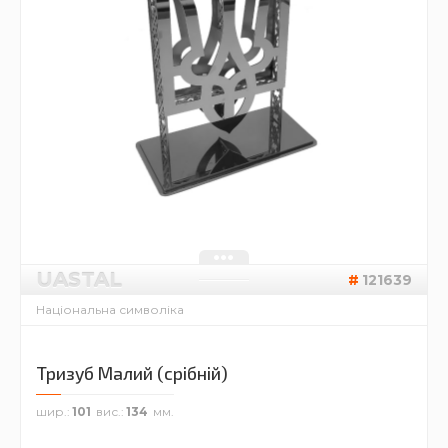
UASTAL
121639
Національна символіка
Тризуб Малий (срібній)
шир.
101
вис.
134