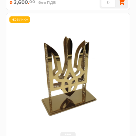
00
2,600
.
₴
без ПДВ
НОВИНКА