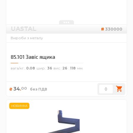
UASTAL
330000
Вироби з металу
85.101 Завіс ящика
вага/кг.
0.08
шир.
36
вис.
26
118
00
34
.
₴
без ПДВ
НОВИНКА