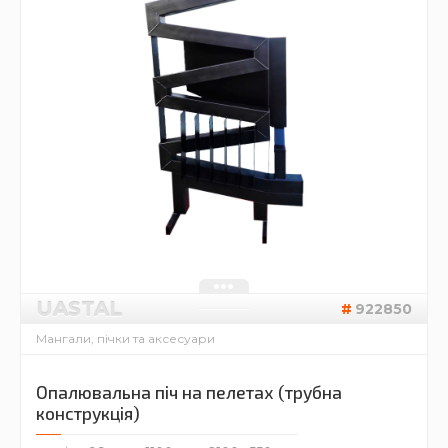
UASTAL
922850
Мангали, пічки та аксесуари
Опалювальна піч на пелетах (трубна
конструкція)