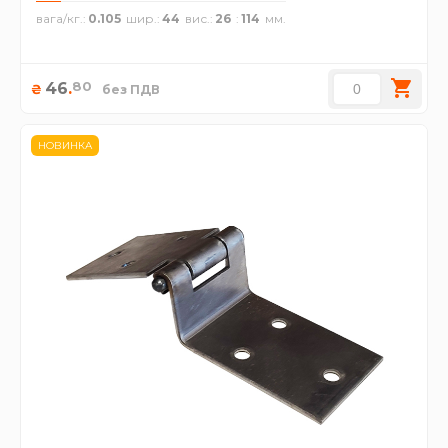
вага/кг.
0.105
шир.
44
вис.
26
114
80
46
.
₴
без ПДВ
НОВИНКА