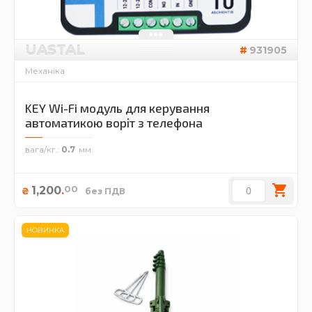
UASTAL
931905
Механіка
KEY Wi-Fi модуль для керування
автоматикою воріт з телефона
вага/кг.
0.7
00
1,200
.
₴
без ПДВ
НОВИНКА