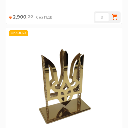
00
2,900
.
₴
без ПДВ
НОВИНКА