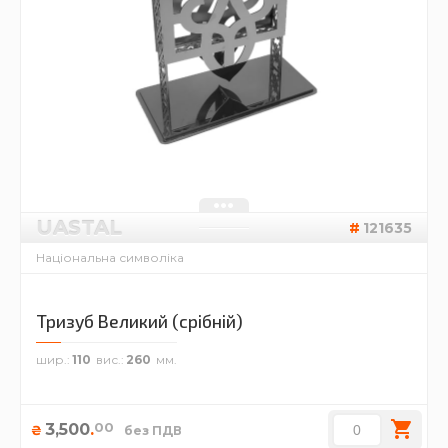
UASTAL
121635
Національна символіка
Тризуб Великий (срібній)
шир.
110
вис.
260
00
3,500
.
₴
без ПДВ