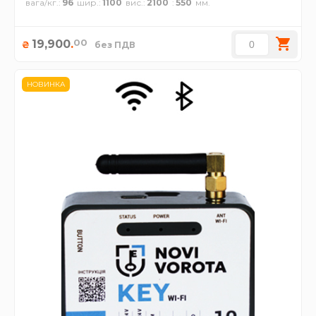
вага/кг.
96
шир.
1100
вис.
2100
550
00
19,900
.
₴
без ПДВ
НОВИНКА