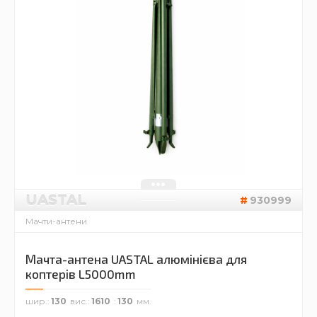
UASTAL
930999
Мачти-антени
Мачта-антена UASTAL алюмінієва для
коптерів L5000mm
шир.
130
вис.
1610
130