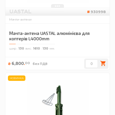
UASTAL
930998
Мачти-антени
Мачта-антена UASTAL алюмінієва для
коптерів L4000mm
шир.
130
вис.
1610
130
00
6,800
.
₴
без ПДВ
НОВИНКА