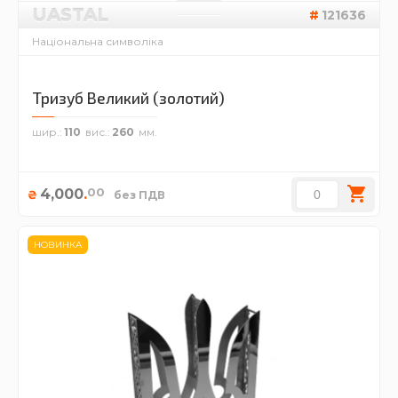
UASTAL
121636
Національна символіка
Тризуб Великий (золотий)
шир.
110
вис.
260
00
4,000
.
₴
без ПДВ
НОВИНКА