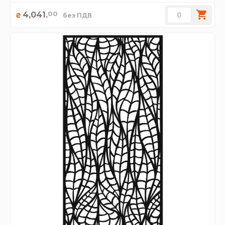
00
4,041
.
₴
без ПДВ