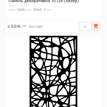
Панель декоративна 70.126 (лазер)
шир.
1000
вис.
2000
3
00
3,516
.
₴
без ПДВ