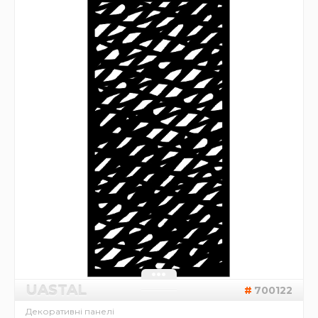
UASTAL
700122
Декоративні панелі