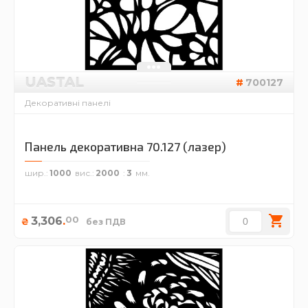
UASTAL
700127
Декоративні панелі
Панель декоративна 70.127 (лазер)
шир.
1000
вис.
2000
3
00
3,306
.
₴
без ПДВ