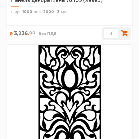
шир.
1000
вис.
2000
3
00
3,236
.
₴
без ПДВ