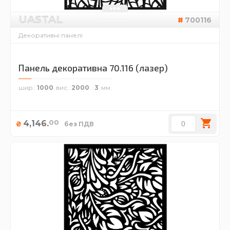
UASTAL
700116
Декоративні панелі
Панель декоративна 70.116 (лазер)
шир.
1000
вис.
2000
3
00
4,146
.
₴
без ПДВ