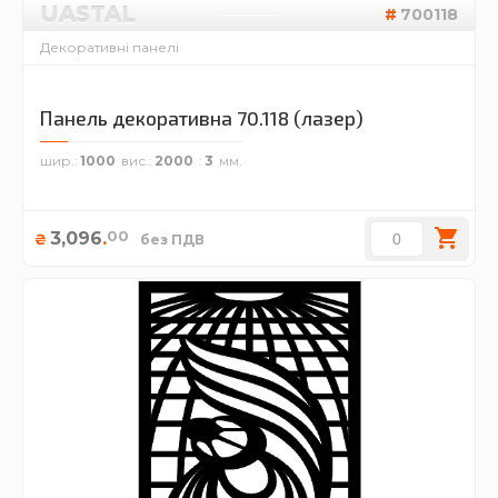
UASTAL
700118
Декоративні панелі
Панель декоративна 70.118 (лазер)
шир.
1000
вис.
2000
3
00
3,096
.
₴
без ПДВ