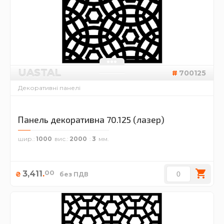
UASTAL
700125
Декоративні панелі
Панель декоративна 70.125 (лазер)
шир.
1000
вис.
2000
3
00
3,411
.
₴
без ПДВ