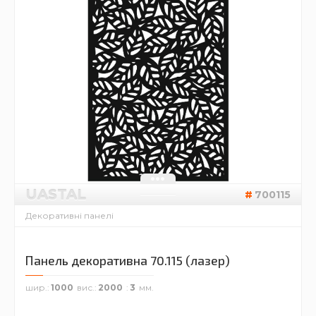
UASTAL
700115
Декоративні панелі
Панель декоративна 70.115 (лазер)
шир.
1000
вис.
2000
3