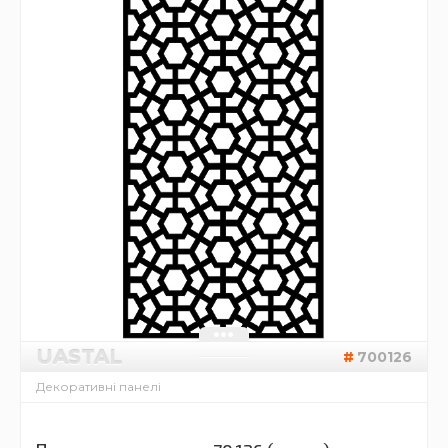
UASTAL
700126
Декоративні панелі