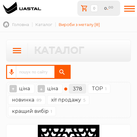
00
0
.
Головна
Каталог
Вироби з металу [8]
КАТАЛОГ
ціна
ціна
TOP
↑
↓
378
1
новинка
хіт продажу
89
5
кращий вибір
1