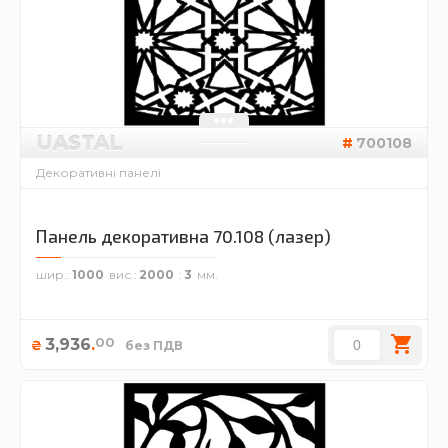
UASTAL
700108
Декоративні панелі
Панель декоративна 70.108 (лазер)
шир.
1000
вис.
2000
3
00
3,936
.
₴
без ПДВ