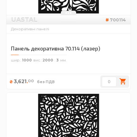
UASTAL
700114
Декоративні панелі
Панель декоративна 70.114 (лазер)
шир.
1000
вис.
2000
3
00
3,621
.
₴
без ПДВ