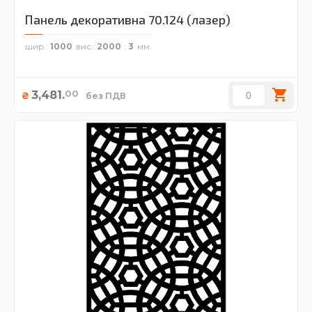
Панель декоративна 70.124 (лазер)
шир.
1000
вис.
2000
3
00
3,481
.
₴
без ПДВ