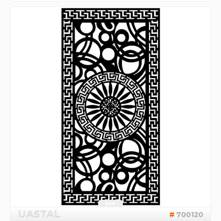
UASTAL
700120