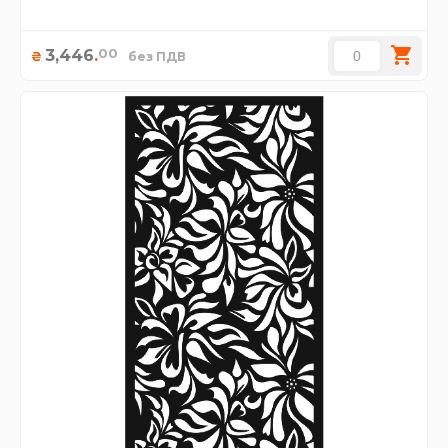
00
3,446
.
₴
без ПДВ