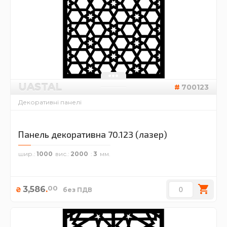
UASTAL
700123
Декоративні панелі
Панель декоративна 70.123 (лазер)
шир.
1000
вис.
2000
3
00
3,586
.
₴
без ПДВ