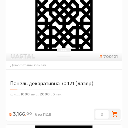
UASTAL
700121
Декоративні панелі
Панель декоративна 70.121 (лазер)
шир.
1000
вис.
2000
3
00
3,166
.
₴
без ПДВ