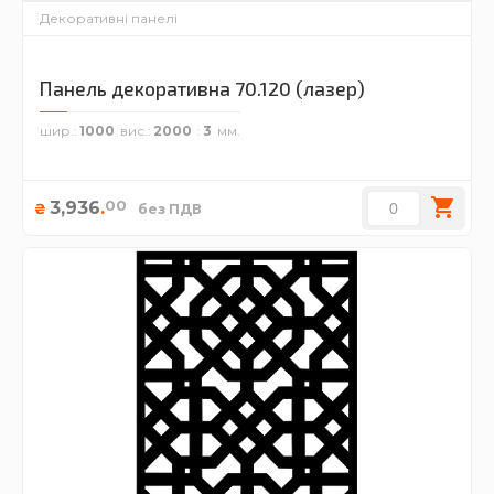
Декоративні панелі
Панель декоративна 70.120 (лазер)
шир.
1000
вис.
2000
3
00
3,936
.
₴
без ПДВ