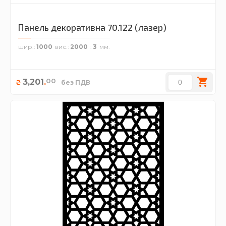
Панель декоративна 70.122 (лазер)
шир.
1000
вис.
2000
3
00
3,201
.
₴
без ПДВ