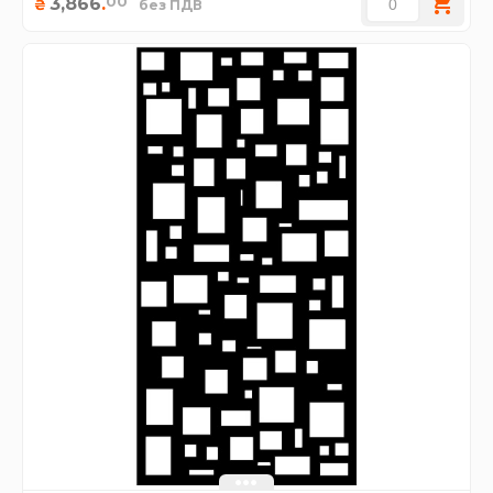
00
3,866
.
₴
без ПДВ