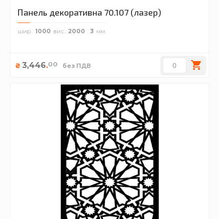
Панель декоративна 70.107 (лазер)
шир.
1000
вис.
2000
3
00
3,446
.
₴
без ПДВ