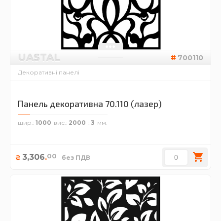
UASTAL
700110
Декоративні панелі
Панель декоративна 70.110 (лазер)
шир.
1000
вис.
2000
3
00
3,306
.
₴
без ПДВ