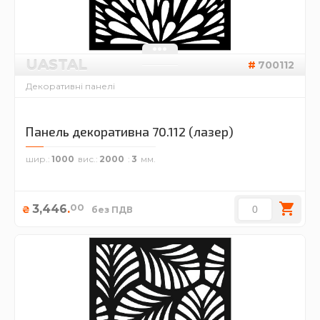
UASTAL
700112
Декоративні панелі
Панель декоративна 70.112 (лазер)
шир.
1000
вис.
2000
3
00
3,446
.
₴
без ПДВ