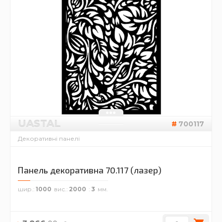
UASTAL
700117
Декоративні панелі
Панель декоративна 70.117 (лазер)
шир.
1000
вис.
2000
3