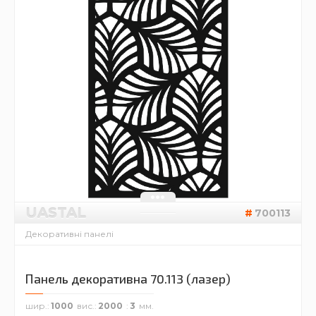
UASTAL
700113
Декоративні панелі
Панель декоративна 70.113 (лазер)
шир.
1000
вис.
2000
3