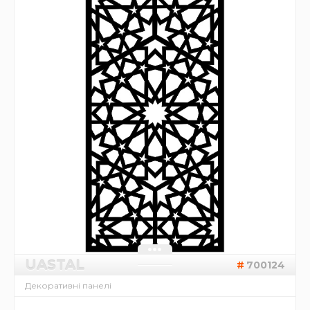
UASTAL
700124
Декоративні панелі