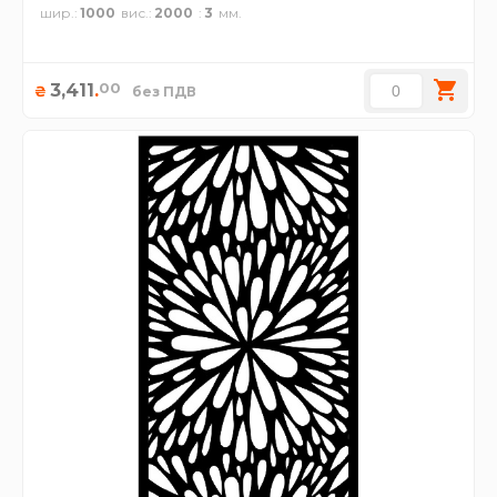
шир.
1000
вис.
2000
3
00
3,411
.
₴
без ПДВ