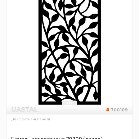
UASTAL
700109
Декоративні панелі
Панель декоративна 70.109 (лазер)