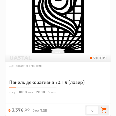
UASTAL
700119
Декоративні панелі
Панель декоративна 70.119 (лазер)
шир.
1000
вис.
2000
3
00
3,376
.
₴
без ПДВ