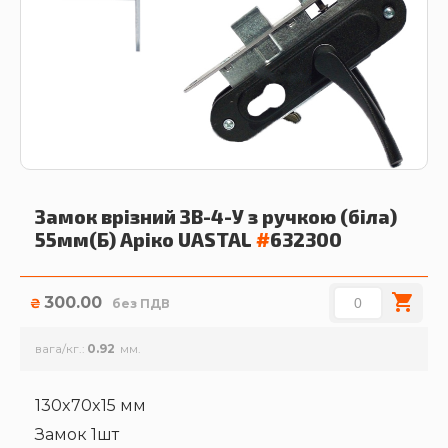
Замок врізний ЗВ-4-У з ручкою (біла)
55мм(Б) Аріко
UASTAL
#
632300
300.00
₴
без ПДВ
вага/кг.
0.92
130x70x15 мм
Замок 1шт