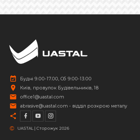
Будні 9.00-17.00, Сб 9:00-13:00
Київ
провулок Будівельників, 18
office1@uastal.com
abrasive@uastal.com -
відділ розкрою металу
©
UASTAL | Сторожук
2026