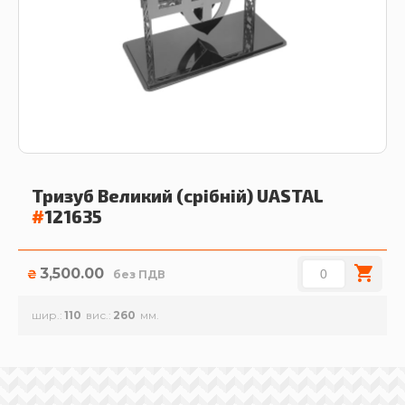
Тризуб Великий (срібній)
UASTAL
#
121635
3,500.00
₴
без ПДВ
шир.
110
вис.
260