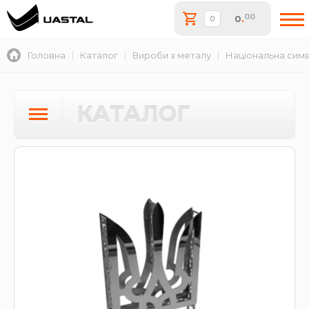
00
0
.
Головна
Каталог
Вироби з металу
Національна симв
КАТАЛОГ