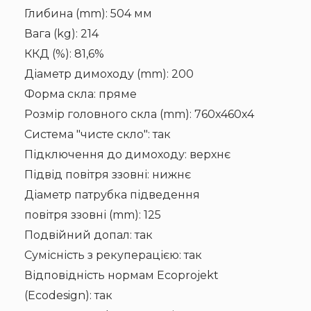
Глибина (mm): 504 мм
Вага (kg): 214
ККД (%): 81,6%
Діаметр димоходу (mm): 200
Форма скла: пряме
Розмір головного скла (mm): 760х460х4
Система "чисте скло": так
Підключення до димоходу: верхнє
Підвід повітря ззовні: нижнє
Діаметр патрубка підведення
повітря ззовні (mm): 125
Подвійний допал: так
Сумісність з рекуперацією: так
Відповідність нормам Ecoprojekt
(Ecodesign): так