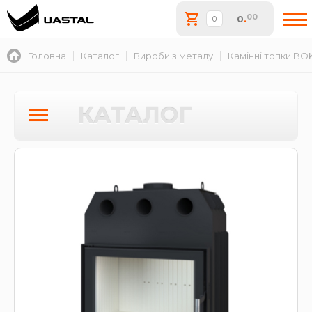
00
0
.
Головна
Каталог
Вироби з металу
Камінні топки BO
КАТАЛОГ