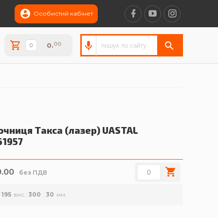
Особистий кабінет
00
0
.
ючниця Такса (лазер)
UASTAL
61957
0.00
без ПДВ
195
вис.
300
30