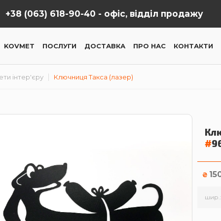
+38 (063) 618-90-40 -
офіс, відділ продажу
KOVMET
ПОСЛУГИ
ДОСТАВКА
ПРО НАС
КОНТАКТИ
ти інтер'єру
Ключниця Такса (лазер)
Кл
#
9
15
₴
шир.