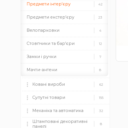
Цифри з металу
Предмети інтер'єру
49
42
цифри із нержавійки
Предмети екстер'єру
23
цифри ковані
Велопарковки
4
Стандартні огорожі
14
Стовпчики та бар'єри
12
Спіральні елементи
279
Замки і ручки
7
долари
кільця
корзини
Мачти-антени
8
ески
різне
Промислові меблі
4
Ковані вироби
62
Балясини та стійки
226
Національна символіка
8
Ковані ворота
Супутні товари
9
155
Битий квадрат
23
Ковані огорожі
Пластикові заглушки
Механіка та автоматика
37
12
32
Декоративні накладки
46
Штамповані декоративні
круглі
Ковані навіси
Механіка
прямокутні
квадратні
19
8
8
панелі
Декоративні стійки
37