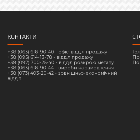
КОНТАКТИ
СТ
+38 (063) 618-90-40 -
офіс, відділ продажу
Го
+38 (095) 614-13-78 -
відділ продажу
Пр
+38 (097) 700-25-40 -
відділ розкрою металу
По
+38 (063) 618-90-44 -
вироби на замовлення
+38 (073) 403-20-42 -
зовнішньо-економічний
відділ
у