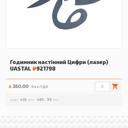
Годинник настінний Цифри (лазер)
UASTAL
#
921798
350.00
₴
без ПДВ
шир.
410
вис.
450
30