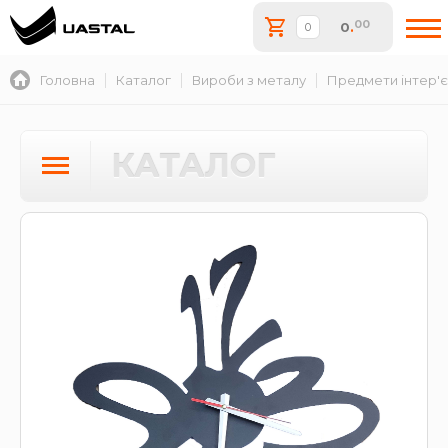
00
0
.
Головна
Каталог
Вироби з металу
Предмети інтер'
КАТАЛОГ