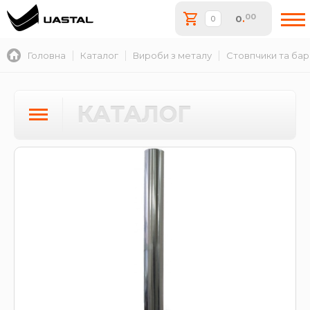
00
0
.
Головна
Каталог
Вироби з металу
Стовпчики та бар
КАТАЛОГ