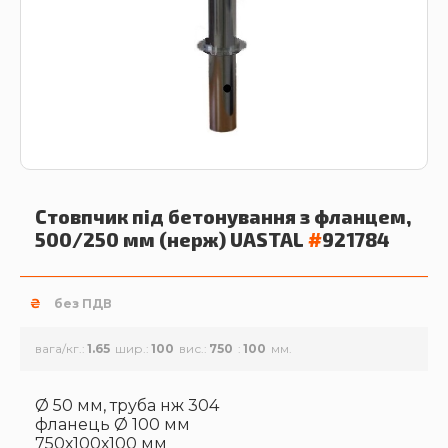
Стовпчик під бетонування з фланцем,
500/250 мм (нерж)
UASTAL
#
921784
₴
без ПДВ
вага/кг.
1.65
шир.
100
вис.
750
100
Ø 50 мм, труба нж 304
фланець Ø 100 мм
750х100х100 мм