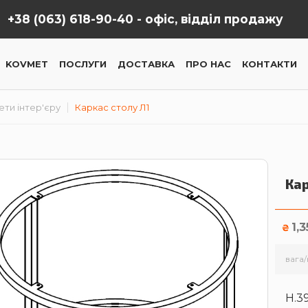
+38 (063) 618-90-40 -
офіс, відділ продажу
KOVMET
ПОСЛУГИ
ДОСТАВКА
ПРО НАС
КОНТАКТИ
ти інтер'єру
Каркас столу Л1
Кар
1,
₴
вага/
H.3