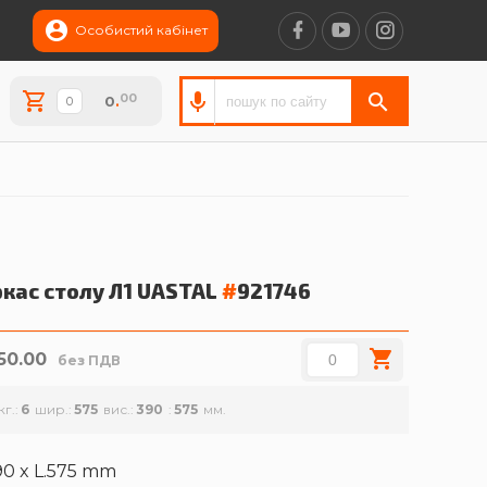
Особистий кабінет
00
0
.
кас столу Л1
UASTAL
#
921746
350.00
без ПДВ
кг.
6
шир.
575
вис.
390
575
90 x L.575 mm