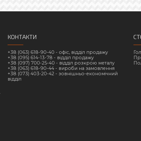
КОНТАКТИ
СТ
+38 (063) 618-90-40 -
офіс, відділ продажу
Го
+38 (095) 614-13-78 -
відділ продажу
Пр
+38 (097) 700-25-40 -
відділ розкрою металу
По
+38 (063) 618-90-44 -
вироби на замовлення
+38 (073) 403-20-42 -
зовнішньо-економічний
відділ
у