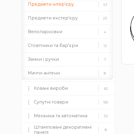
Цифри з металу
Предмети інтер'єру
49
42
цифри із нержавійки
Предмети екстер'єру
23
цифри ковані
Велопарковки
4
Стандартні огорожі
14
Стовпчики та бар'єри
12
Спіральні елементи
279
Замки і ручки
7
долари
кільця
корзини
Мачти-антени
8
ески
різне
Промислові меблі
4
Ковані вироби
62
Балясини та стійки
226
Національна символіка
8
Ковані ворота
Супутні товари
9
159
Битий квадрат
23
Ковані огорожі
Пластикові заглушки
Механіка та автоматика
37
12
32
Декоративні накладки
46
Штамповані декоративні
круглі
Ковані навіси
Механіка
прямокутні
квадратні
19
8
8
панелі
Декоративні стійки
37