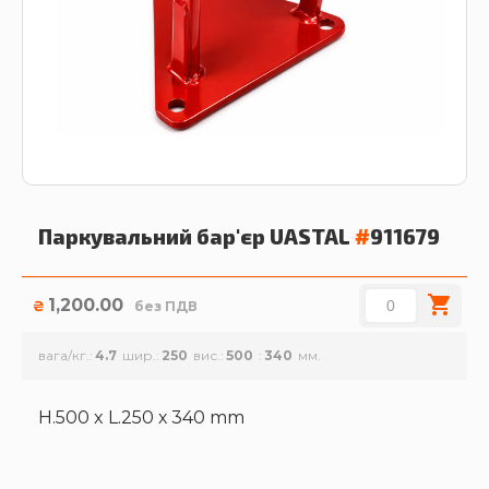
Паркувальний бар'єр
UASTAL
#
911679
1,200.00
₴
без ПДВ
вага/кг.
4.7
шир.
250
вис.
500
340
H.500 x L.250 х 340 mm