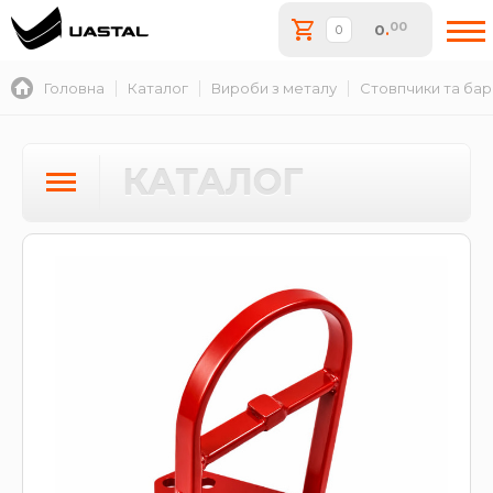
00
0
.
Головна
Каталог
Вироби з металу
Стовпчики та бар
КАТАЛОГ