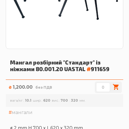
Мангал розбірний "Стандарт" із
ніжками 80.001.20
UASTAL
#
911659
1,200.00
₴
без ПДВ
вага/кг.
10.1
шир.
620
вис.
700
320
мангали
≠ 2 mm H.700 x L.620 х 320 mm