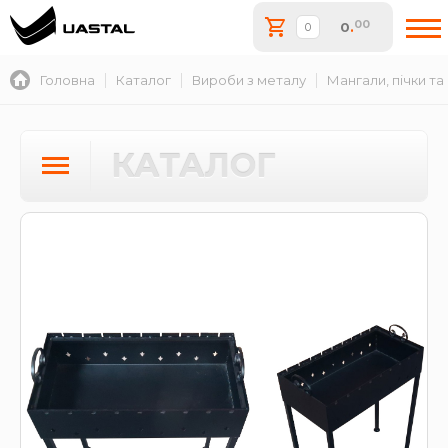
00
0
.
Головна
Каталог
Вироби з металу
Мангали, пічки та
КАТАЛОГ