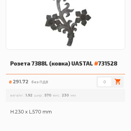
Розета 7388L (ковка)
UASTAL
#
731528
291.72
₴
без ПДВ
вага/кг.
1.92
шир.
570
вис.
230
H.230 x L.570 mm