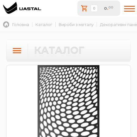
00
0
.
Головна
Каталог
Вироби з металу
Декоративні пане
КАТАЛОГ