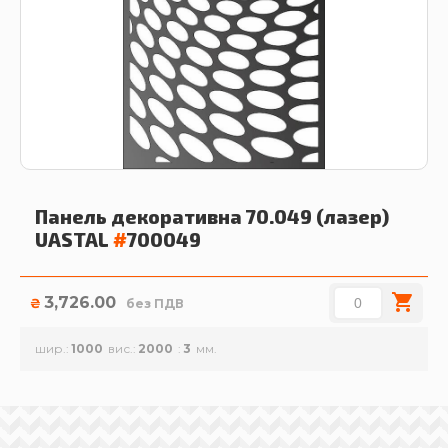
Панель декоративна 70.049 (лазер)
UASTAL
#
700049
3,726.00
₴
без ПДВ
шир.
1000
вис.
2000
3