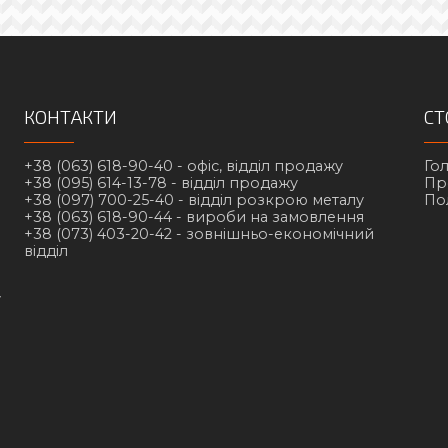
КОНТАКТИ
СТ
+38 (063) 618-90-40 -
офіс, відділ продажу
Го
+38 (095) 614-13-78 -
відділ продажу
Пр
+38 (097) 700-25-40 -
відділ розкрою металу
По
+38 (063) 618-90-44 -
вироби на замовлення
+38 (073) 403-20-42 -
зовнішньо-економічний
відділ
у