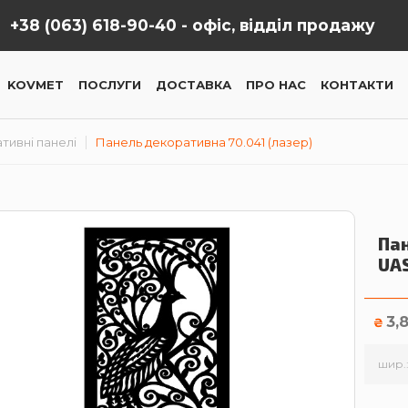
+38 (063) 618-90-40 -
офіс, відділ продажу
KOVMET
ПОСЛУГИ
ДОСТАВКА
ПРО НАС
КОНТАКТИ
тивні панелі
Панель декоративна 70.041 (лазер)
Пан
UA
3,
₴
шир.