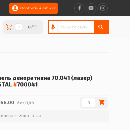
Особистий кабінет
00
0
.
ель декоративна 70.041 (лазер)
STAL
#
700041
866.00
без ПДВ
800
вис.
2000
3