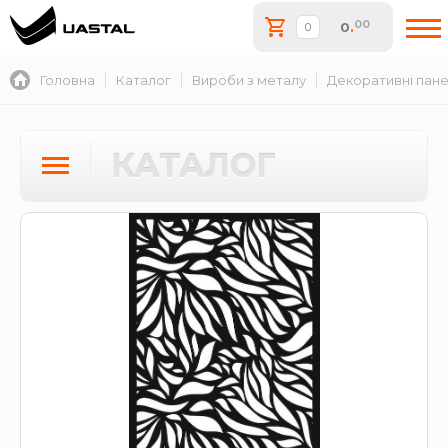
00
0
.
Головна
Каталог
Вироби з металу
Декоративні пане
КАТАЛОГ