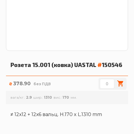
Розета 15.001 (ковка)
UASTAL
#
150546
378.90
₴
без ПДВ
вага/кг.
2.9
шир.
1310
вис.
170
≠ 12х12 + 12х6 вальц. H.170 x L.1310 mm