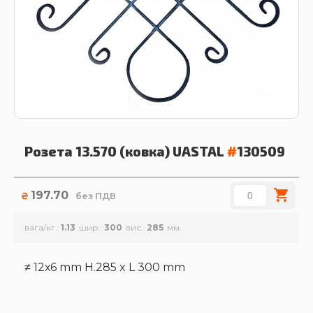
Розета 13.570 (ковка)
UASTAL
#
130509
197.70
₴
без ПДВ
вага/кг.
1.13
шир.
300
вис.
285
≠ 12х6 mm H.285 x L 300 mm