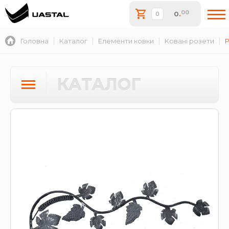
00
0
.
Головна
Каталог
Елементи ковки
Ковані розети
Р
КАТАЛОГ