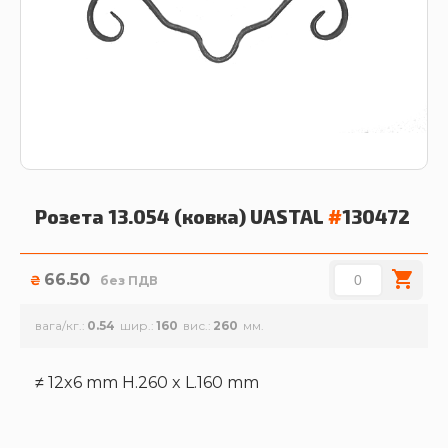
Розета 13.054 (ковка)
UASTAL
#
130472
66.50
₴
без ПДВ
вага/кг.
0.54
шир.
160
вис.
260
≠ 12x6 mm H.260 x L.160 mm