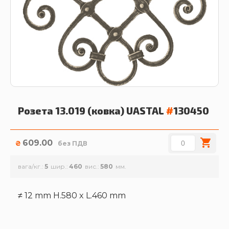
Розета 13.019 (ковка)
UASTAL
#
130450
609.00
₴
без ПДВ
вага/кг.
5
шир.
460
вис.
580
≠ 12 mm H.580 x L.460 mm