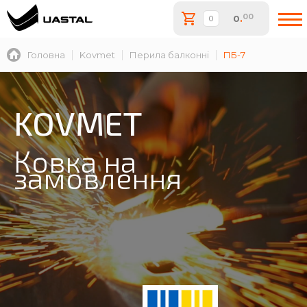
00
0
.
Головна
Kovmet
Перила балконні
ПБ-7
KOVMET
Ковка на
замовлення