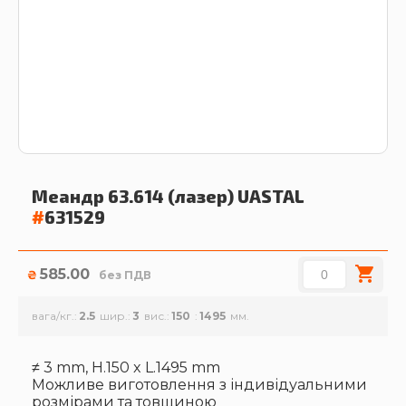
Меандр 63.614 (лазер)
UASTAL
#
631529
585.00
₴
без ПДВ
вага/кг.
2.5
шир.
3
вис.
150
1495
≠ 3 mm, H.150 x L.1495 mm
Можливе виготовлення з індивідуальними
розмірами та товщиною