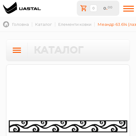
00
0
.
Головна
Каталог
Елементи ковки
Меандр 63.614 (ла
КАТАЛОГ