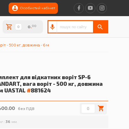
Особистий кабінет
00
0
.
т - 500 кг, довжина - 6 м
плект для відкатних воріт SP-6
NDART, вага воріт - 500 кг, довжина
 м
UASTAL
#
881624
400.00
без ПДВ
кг.
36