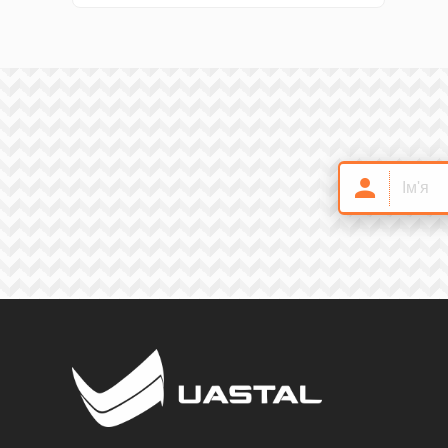
Замки і ручки
7
Ковані грати
0
Декоративні труби
35
Мачти-антени
8
Декоративні елементи
46
Промислові меблі
4
Профільні труби
22
Національна символіка
8
Заклепки
13
Ковані ручки
18
Кріплення
9
Кругляк під кору
6
Кришки на стовпи
34
Ковані лиcтки
187