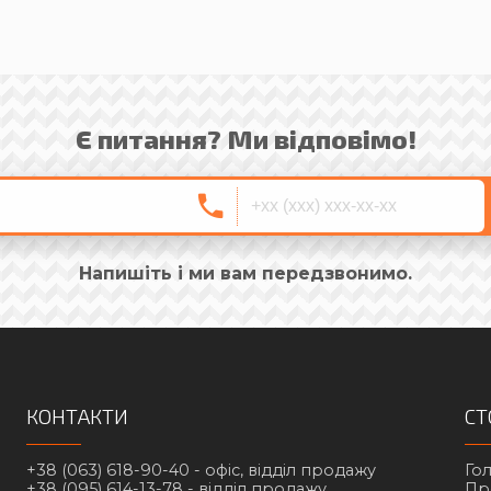
Є питання? Ми відповімо!
Напишіть і ми вам передзвонимо.
КОНТАКТИ
СТ
+38 (063) 618-90-40 -
офіс, відділ продажу
Го
+38 (095) 614-13-78 -
відділ продажу
Пр