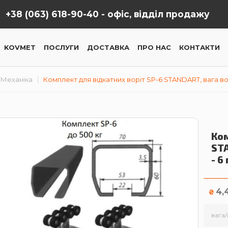
+38 (063) 618-90-40 -
офіс, відділ продажу
KOVMET
ПОСЛУГИ
ДОСТАВКА
ПРО НАС
КОНТАКТИ
Механіка
Комплект для відкатних воріт SP-6 STANDART, вага ворі
Ком
STA
- 6
4,
₴
вага/