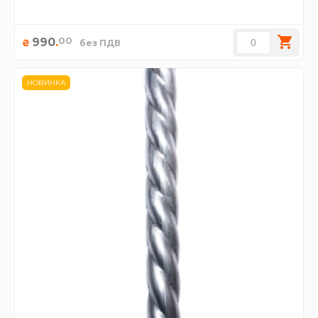
00
990
.
₴
без ПДВ
НОВИНКА