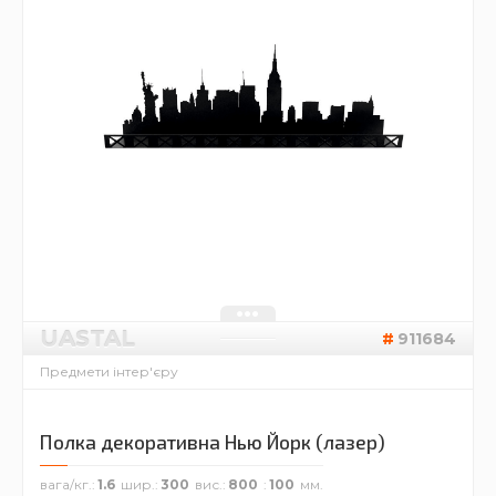
UASTAL
911684
Предмети інтер'єру
Полка декоративна Нью Йорк (лазер)
вага/кг.
1.6
шир.
300
вис.
800
100