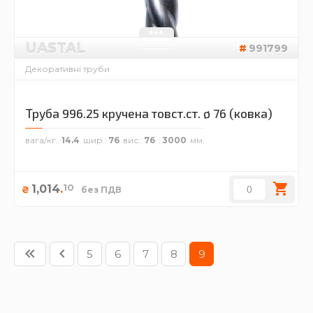
UASTAL
991799
Декоративні труби
Труба 996.25 кручена товст.ст. ø 76 (ковка)
вага/кг.
14.4
шир.
76
вис.
76
3000
10
1,014
.
₴
без ПДВ
5
6
7
8
9