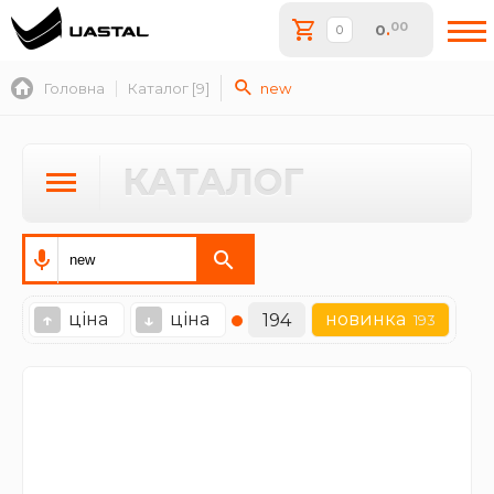
00
0
.
Головна
Каталог [9]
new
КАТАЛОГ
ціна
ціна
новинка
↑
↓
194
193