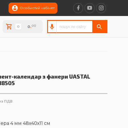
Особистий кабінет
00
0
.
вент-календар з фанери
UASTAL
88505
ез ПДВ
ера 4 мм 48х40х11 см