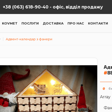
+38 (063) 618-90-40 -
офіс, відділ продажу
KOVMET
ПОСЛУГИ
ДОСТАВКА
ПРО НАС
КОНТАКТИ
у
Адвент-календар з фанери
Ад
#
8
₴
б
Array
Фан