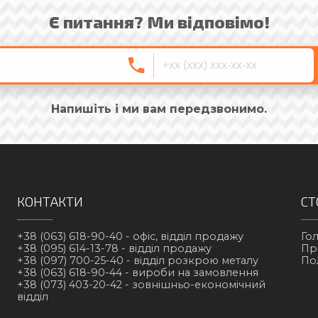
Є питання? Ми відповімо!
Напишіть і ми вам передзвонимо.
КОНТАКТИ
СТ
+38 (063) 618-90-40 -
офіс, відділ продажу
Го
+38 (095) 614-13-78 -
відділ продажу
Пр
+38 (097) 700-25-40 -
відділ розкрою металу
По
+38 (063) 618-90-44 -
вироби на замовлення
+38 (073) 403-20-42 -
зовнішньо-економічний
відділ