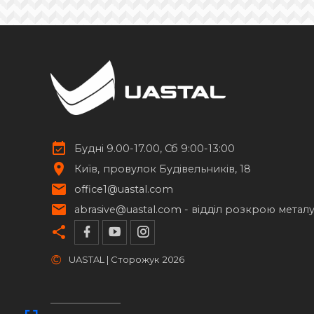
Ковані кулі
46
повнотілі
пустотілі
гранені
напівсфери
Ковані шпуги
13
Елементи із нержавіючої сталі
17
Будні 9.00-17.00, Сб 9:00-13:00
Київ
провулок Будівельників, 18
Стійки для труб
14
office1@uastal.com
abrasive@uastal.com -
відділ розкрою метал
©
UASTAL | Сторожук
2026