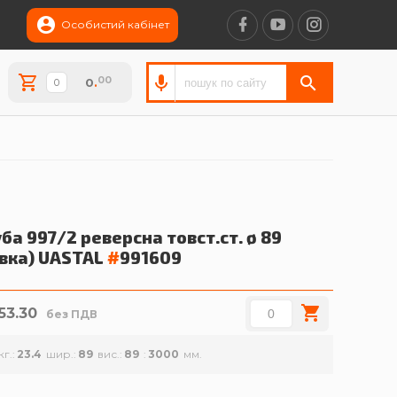
Особистий кабінет
00
0
.
ба 997/2 реверсна товст.ст. ø 89
вка)
UASTAL
#
991609
853.30
без ПДВ
кг.
23.4
шир.
89
вис.
89
3000