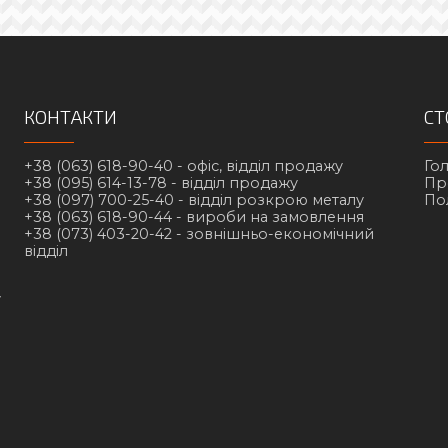
КОНТАКТИ
СТ
+38 (063) 618-90-40 -
офіс, відділ продажу
Го
+38 (095) 614-13-78 -
відділ продажу
Пр
+38 (097) 700-25-40 -
відділ розкрою металу
По
+38 (063) 618-90-44 -
вироби на замовлення
+38 (073) 403-20-42 -
зовнішньо-економічний
відділ
у