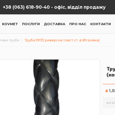
+38 (063) 618-90-40 -
офіс, відділ продажу
KOVMET
ПОСЛУГИ
ДОСТАВКА
ПРО НАС
КОНТАКТИ
ивні труби
Труба 997/2 реверсна товст.ст. ø 89 (ковка)
Тру
(ко
1,
₴
вага/