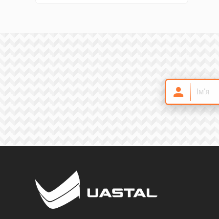
Замки і ручки
7
Ковані грати
0
Декоративні труби
35
Мачти-антени
8
Декоративні елементи
46
Промислові меблі
4
Профільні труби
22
Національна символіка
8
Заклепки
13
Ковані ручки
18
Кріплення
9
Кругляк під кору
6
Кришки на стовпи
34
Ковані лиcтки
187