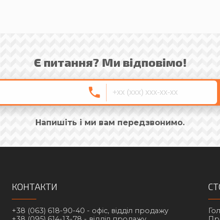
Є питання? Ми відповімо!
Напишіть і ми вам передзвонимо.
КОНТАКТИ
СТ
+38 (063) 618-90-40 -
офіс, відділ продажу
Го
+38 (095) 614-13-78 -
відділ продажу
Пр