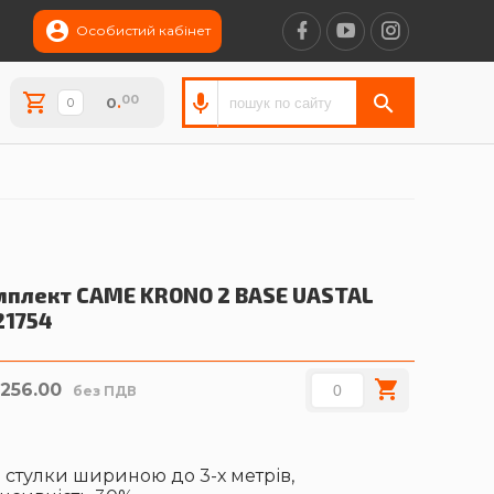
Особистий кабінет
00
0
.
мплект CAME KRONO 2 BASE
UASTAL
21754
,256.00
без ПДВ
 стулки шириною до 3-х метрів,