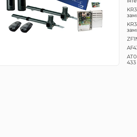
інт
KR3
зам
KR3
зам
ZF1
AF4
AT0
433