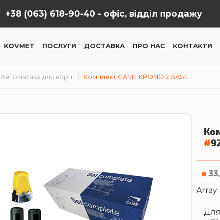
+38 (063) 618-90-40 -
офіс, відділ продажу
KOVMET
ПОСЛУГИ
ДОСТАВКА
ПРО НАС
КОНТАКТИ
Автоматика для воріт
Комплект CAME KRONO 2 BASE
Ко
#
9
33
₴
Array
Для