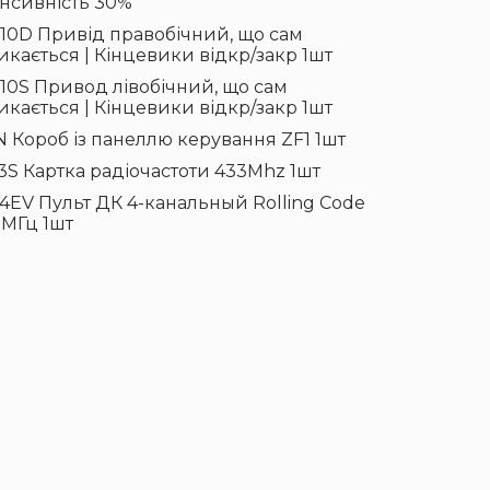
енсивність 30%
10D Привід правобічний, що сам
икається | Кінцевики відкр/закр 1шт
10S Привод лівобічний, що сам
икається | Кінцевики відкр/закр 1шт
N Короб із панеллю керування ZF1 1шт
3S Картка радіочастоти 433Mhz 1шт
4EV Пульт ДК 4-канальный Rolling Code
 MГц 1шт