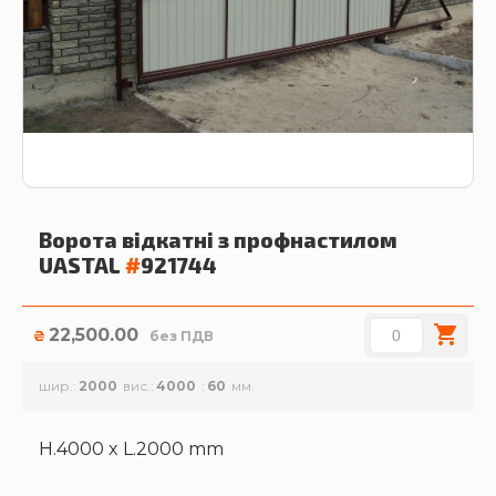
Ворота відкатні з профнастилом
UASTAL
#
921744
22,500.00
₴
без ПДВ
шир.
2000
вис.
4000
60
H.4000 x L.2000 mm