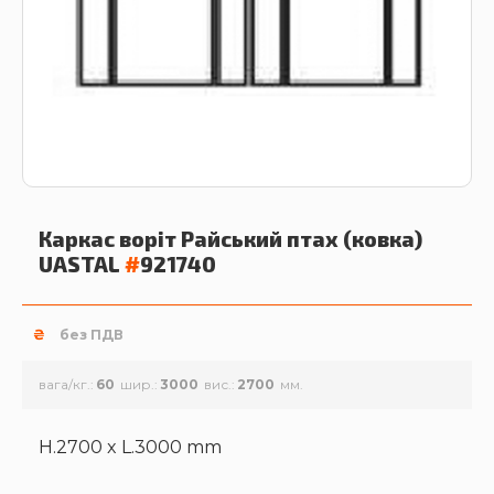
Каркас воріт Райський птах (ковка)
UASTAL
#
921740
₴
без ПДВ
вага/кг.
60
шир.
3000
вис.
2700
H.2700 x L.3000 mm