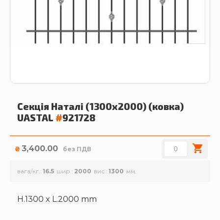
Секція Наталі (1300х2000) (ковка)
UASTAL
#
921728
3,400.00
₴
без ПДВ
вага/кг.
16.5
шир.
2000
вис.
1300
H.1300 x L.2000 mm