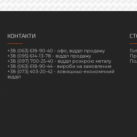
КОНТАКТИ
СТ
+38 (063) 618-90-40 -
офіс, відділ продажу
Го
+38 (095) 614-13-78 -
відділ продажу
Пр
+38 (097) 700-25-40 -
відділ розкрою металу
По
+38 (063) 618-90-44 -
вироби на замовлення
+38 (073) 403-20-42 -
зовнішньо-економічний
відділ
у