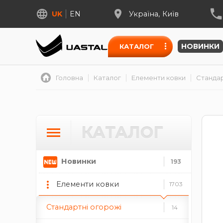
UK
EN
Україна
Київ
НОВИНКИ
КАТАЛОГ
Головна
Каталог
Елементи ковки
Стандар
Художнє литво
91
КАТАЛОГ
Цифри з металу
49
Новинки
193
цифри із нержавійки
цифри ковані
Елементи ковки
1703
Стандартні огорожі
14