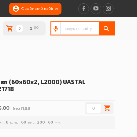
Особистий кабінет
00
0
.
вп (60х60х2, L2000)
UASTAL
21718
5.00
без ПДВ
кг.
8
шир.
60
вис.
200
60