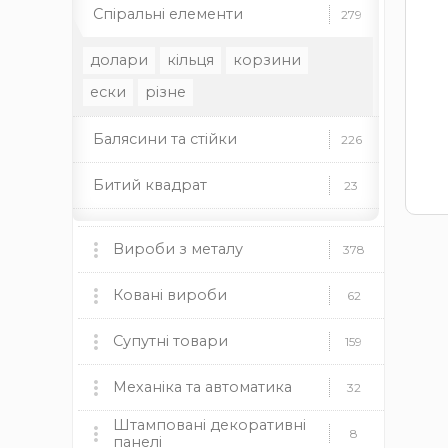
Спіральні елементи
279
долари
кільця
корзини
ески
різне
Балясини та стійки
226
Битий квадрат
23
Декоративні накладки
46
Вироби з металу
378
Декоративні стійки
37
Мангали, пічки та аксесуари
Ковані вироби
60
62
Декоративні труби
35
мангали
Ковані ворота
пічки
для каміну
Супутні товари
9
159
Декоративні елементи
46
дровниці
чаші
димоходи
Ковані огорожі
Пластикові заглушки
Механіка та автоматика
37
12
32
Профільні труби
22
Камінні топки BOKAR
9
Штамповані декоративні
круглі
Ковані навіси
Механіка
прямокутні
квадратні
19
8
8
панелі