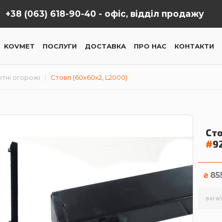
+38 (063) 618-90-40 -
офіс, відділ продажу
KOVMET
ПОСЛУГИ
ДОСТАВКА
ПРО НАС
КОНТАКТИ
тні огорожі
Стовп (60х60х2, L2000)
Сто
#
9
85
₴
вага/