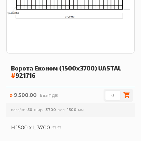
Ворота Економ (1500х3700)
UASTAL
#
921716
9,500.00
₴
без ПДВ
вага/кг.
50
шир.
3700
вис.
1500
H.1500 x L.3700 mm