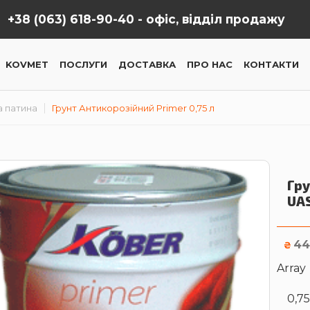
+38 (063) 618-90-40 -
офіс, відділ продажу
KOVMET
ПОСЛУГИ
ДОСТАВКА
ПРО НАС
КОНТАКТИ
а патина
Грунт Антикорозійний Primer 0,75 л
Гру
UA
44
₴
Array
0,75