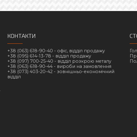
КОНТАКТИ
СТ
+38 (063) 618-90-40 -
офіс, відділ продажу
Го
+38 (095) 614-13-78 -
відділ продажу
Пр
+38 (097) 700-25-40 -
відділ розкрою металу
По
+38 (063) 618-90-44 -
вироби на замовлення
+38 (073) 403-20-42 -
зовнішньо-економічний
відділ
у