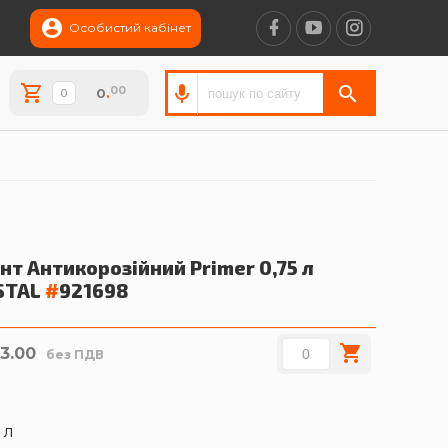
Особистий кабінет
00
0
.
нт Антикорозійний Primer 0,75 л
STAL
#
921698
3.00
без ПДВ
 л