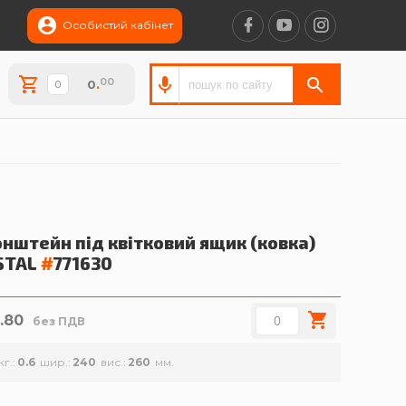
Особистий кабінет
00
0
.
нштейн під квітковий ящик (ковка)
STAL
#
771630
1.80
без ПДВ
кг.
0.6
шир.
240
вис.
260