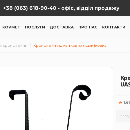
+38 (063) 618-90-40 -
офіс, відділ продажу
KOVMET
ПОСЛУГИ
ДОСТАВКА
ПРО НАС
КОНТАКТИ
и, кронштейни
Кронштейн під квітковий ящик (ковка)
Кро
UA
13
₴
вага/