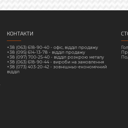
КОНТАКТИ
СТ
+38 (063) 618-90-40 -
офіс, відділ продажу
Го
+38 (095) 614-13-78 -
відділ продажу
Пр
+38 (097) 700-25-40 -
відділ розкрою металу
По
+38 (063) 618-90-44 -
вироби на замовлення
+38 (073) 403-20-42 -
зовнішньо-економічний
відділ
у