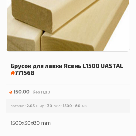
Брусок для лавки Ясень L1500
UASTAL
#
771568
150.00
₴
без ПДВ
вага/кг.
2.05
шир.
30
вис.
1500
80
1500х30х80 mm