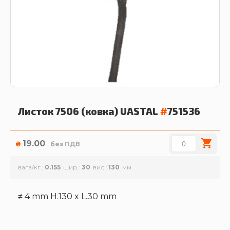
Листок 7506 (ковка)
UASTAL
#
751536
19.00
₴
без ПДВ
вага/кг.
0.155
шир.
30
вис.
130
≠ 4 mm H.130 x L.30 mm