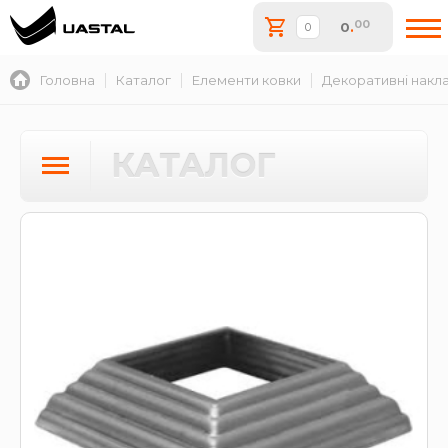
00
0
.
Головна
Каталог
Елементи ковки
Декоративні накл
КАТАЛОГ