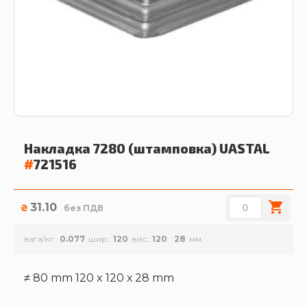
Накладка 7280 (штамповка)
UASTAL
#
721516
31.10
₴
без ПДВ
вага/кг.
0.077
шир.
120
вис.
120
28
≠ 80 mm 120 x 120 х 28 mm