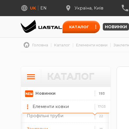
Спіральні елементи
279
UK
EN
Україна
Київ
долари
кільця
корзини
ески
різне
НОВИНКИ
КАТАЛОГ
Балясини та стійки
226
Головна
Каталог
Елементи ковки
Заклеп
Битий квадрат
23
Декоративні накладки
46
КАТАЛОГ
Декоративні стійки
37
Декоративні труби
35
Новинки
193
Декоративні елементи
46
Елементи ковки
1703
Профільні труби
22