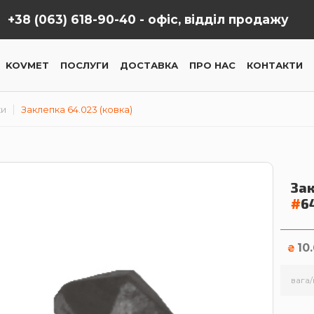
+38 (063) 618-90-40 -
офіс, відділ продажу
KOVMET
ПОСЛУГИ
ДОСТАВКА
ПРО НАС
КОНТАКТИ
ки
Заклепка 64.023 (ковка)
Зак
#
6
10
₴
вага/