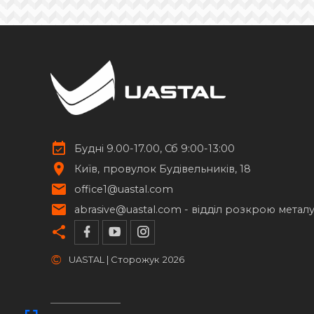
напівсфери
Ковані шпуги
13
Елементи із нержавіючої сталі
17
Стійки для труб
14
Будні 9.00-17.00, Сб 9:00-13:00
Київ
провулок Будівельників, 18
office1@uastal.com
abrasive@uastal.com -
відділ розкрою метал
©
UASTAL | Сторожук
2026