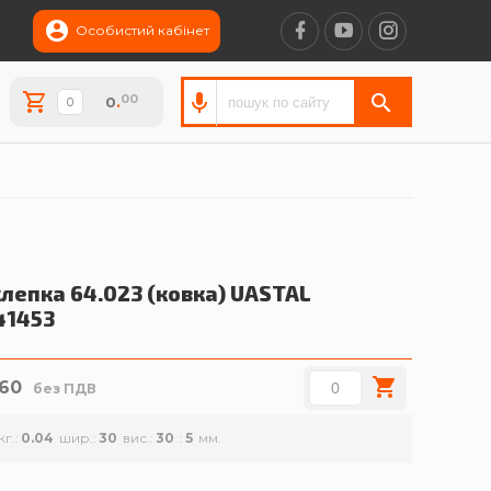
Особистий кабінет
00
0
.
лепка 64.023 (ковка)
UASTAL
41453
.60
без ПДВ
кг.
0.04
шир.
30
вис.
30
5