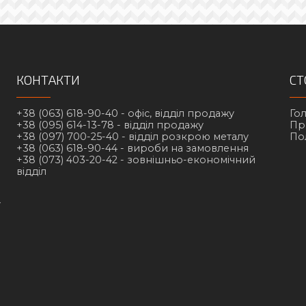
КОНТАКТИ
СТ
+38 (063) 618-90-40 -
офіс, відділ продажу
Го
+38 (095) 614-13-78 -
відділ продажу
Пр
+38 (097) 700-25-40 -
відділ розкрою металу
По
+38 (063) 618-90-44 -
вироби на замовлення
+38 (073) 403-20-42 -
зовнішньо-економічний
відділ
у