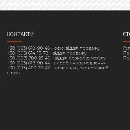
КОНТАКТИ
СТ
+38 (063) 618-90-40 -
офіс, відділ продажу
Го
+38 (095) 614-13-78 -
відділ продажу
Пр
+38 (097) 700-25-40 -
відділ розкрою металу
По
+38 (063) 618-90-44 -
вироби на замовлення
+38 (073) 403-20-42 -
зовнішньо-економічний
відділ
у