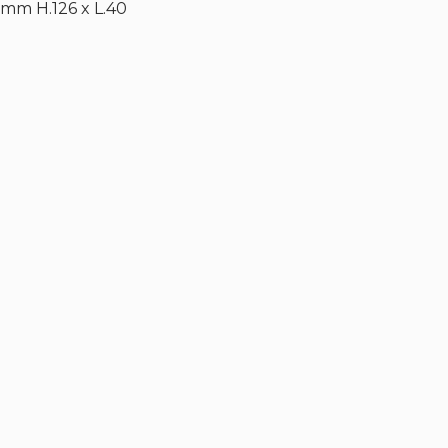
 mm H.126 x L.40