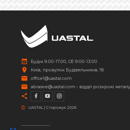
Будні 9.00-17.00, Сб 9:00-13:00
Київ
провулок Будівельників, 18
office1@uastal.com
abrasive@uastal.com -
відділ розкрою метал
©
UASTAL | Сторожук
2026