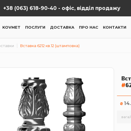
+38 (063) 618-90-40 -
офіс, відділ продажу
KOVMET
ПОСЛУГИ
ДОСТАВКА
ПРО НАС
КОНТАКТИ
вставки
Вставка 6212 кв.12 (штамповка)
Вст
#
6
14
₴
вага/