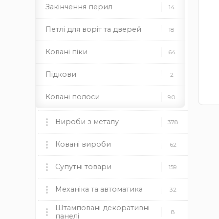
Закінчення перил
14
Петлі для воріт та дверей
18
Ковані піки
64
Підкови
2
Ковані полоси
90
Ковані поручні
5
Вироби з металу
378
Профілі для хомутів
4
Мангали, пічки та аксесуари
Ковані вироби
60
62
Ковані розети
133
мангали
Ковані ворота
пічки
для каміну
Супутні товари
9
159
дровниці
чаші
димоходи
Ковані квіти
69
Ковані огорожі
Пластикові заглушки
Механіка та автоматика
37
12
32
Камінні топки BOKAR
9
Штамповані декоративні
Ковані кулі
46
круглі
Ковані навіси
Механіка
прямокутні
квадратні
19
8
8
панелі