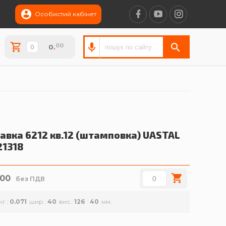
Особистий кабінет
00
0
.
авка 6212 кв.12 (штамповка)
UASTAL
21318
.00
без ПДВ
кг.
0.071
шир.
40
вис.
126
40